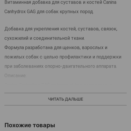
Витаминная добавка для суставов и костей Canina
Canhydrox GAG для собак крупных пород.
Добавка для укрепления костей, суставов, связок,
сухожилий и соединительной ткани.
Формула разработана для щенков, взрослых и
пожилых собак с целью профилактики и поддержки
при заболеваниях опорно-двигательного аппарата.
Описание:
Canina Canhydrox GAG содержит легкоусвояемую
форму кальция (гидроксиапатит), магний, фосфор,
ЧИТАТЬ ДАЛЬШЕ
витамин D3, DL-метионин и гликозаминогликаны -
компоненты, необходимые для роста и
восстановления костей и суставов.
Похожие товары