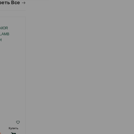
еть Все
NIOR
СУХОЙ КОРМ REFLEX ADULT CAT
LAMB
HAIRBALL&INDOOR SALMON ДЛЯ
И
ВЫВЕДЕНИЯ ШЕРСТИ, ЗАЩИТА
ЩЕНКОВ
ЖЕЛУДОЧНО-КИШЕЧНОГО ТРАКТА И
ОД СО
МОЧЕПОЛОВОЙ СИСТЕМЫ У ВЗРОСЛЫХ
КОШЕК СО ВКУСОМ ЛОСОСЯ.
( Отзывы)
Купить
Масса
Цена
Купить