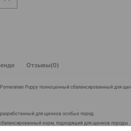
ренде
Отзывы(0)
ium Pomeranian Puppy полноценный сбалансированный для ще
но разработанный для щенков особых пород.
сбалансированный корм, подходящий для щенков породы