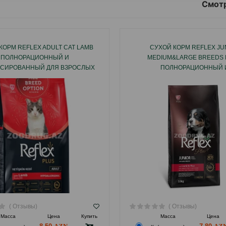
Смотр
КОРМ REFLEX ADULT CAT LAMB
СУХОЙ КОРМ REFLEX JU
ПОЛНОРАЦИОННЫЙ И
MEDIUM&LARGE BREEDS 
СИРОВАННЫЙ ДЛЯ ВЗРОСЛЫХ
ПОЛНОРАЦИОННЫЙ 
ШЕК СО ВКУСОМ ЯГНЕНКА.
СБАЛАНСИРОВАННЫЙ ДЛЯ 
СРЕДНИХ И КРУПНЫХ ПОР
ВКУСОМ ЯГНЕНКА.
( Отзывы)
( Отзывы)
Масса
Цена
Купить
Масса
Цена