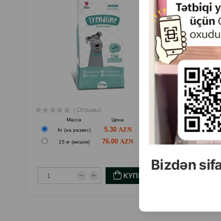
( Отзывы)
Масса
Цена
Купить
5.30
Кг (на развес)
Кг 
76.00
15 кг (мешок)
10 
Bizdən sif
КУПИТЬ