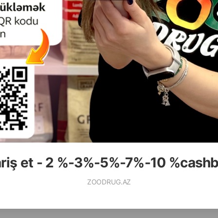
( Отзывы)
( Отзывы)
Масса
Цена
Купить
Масса
Цена
13.00
23.00
(на развес)
Кг (на развес)
125.00
69.00
кг (мешок)
3 кг пачка
ariş et - 2 %-3%-5%-7%-10 %cash
КУПИТЬ
К
ZOODRUG.AZ