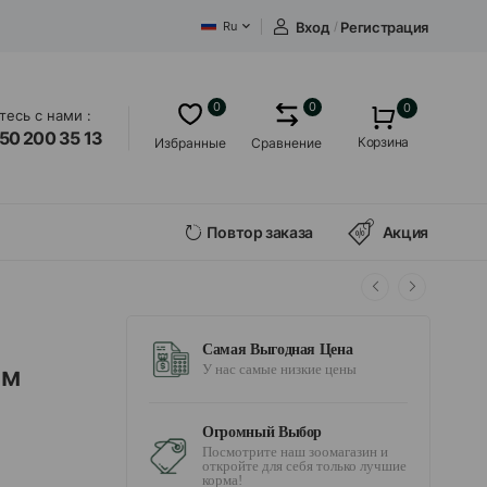
Вход
/
Регистрация
Ru
0
0
0
есь с нами :
50 200 35 13
Корзина
Избранные
Сравнение
Повтор заказа
Акция
Самая Выгодная Цена
ом
У нас самые низкие цены
Огромный Выбор
Посмотрите наш зоомагазин и
откройте для себя только лучшие
корма!