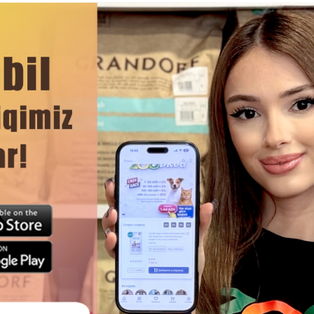
 пищеварительной систем.
ддерживают здоровье суставов и защищают хрящевую тк
их путей, регулировать pH мочи и уменьшать образован
ЧИТАТЬ ДАЛЬШЕ
Смотр
 КОРМ HAPPY DOG MINI ADULT
СУХОЙ КОРМ ROYAL CANIN MIN
РОСЛЫХ СОБАК МЕЛКИХ ПОРОД
ДЛЯ ВЗРОСЛЫХ СОБАК М
(ДО 10 КГ)
РАЗМЕРОВ (ВЕСОМ ОТ 1 ДО 1
ВОЗРАСТЕ 10 МЕСЯЦЕВ И 
ПРИВЕРЕДЛИВЫХ В ПИТАНИ