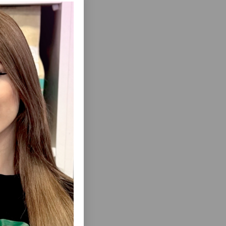
ань.
ие мочевых
еть Все
I EXIGENT
СУХОЙ КОРМ ROYAL CANIN X-SMALL
ЕЛКИХ
ADULT ДЛЯ МИНИАТЮРНЫХ СОБАК
0 КГ) В
МЕНЬШЕ 4 КГ ОТ 10 МЕС. ДО 8 ЛЕТ.
СТАРШЕ,
И, 1 КГ