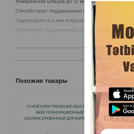
померанских шпицов до 12 месяцев.
Способствует поддержанию здоровья иммунной и
Содержащиеся в нем жирные кислоты омега-3 по
Он помогает поддерживать здоровье мочевыводящ
кристаллов.
Страна производитель: Турция.
Похожие товары
СУХОЙ КОРМ TRENDLINE ADULT DOG
СУХОЙ
BEEF ПОЛНОРАЦИОННЫЙ
ДЛЯ ВЗ
СБАЛАНСИРОВАННЫЙ ДЛЯ ВЗРОСЛЫХ
СОБАК ВСЕХ ПОРОД СО ВКУСОМ МЯСА