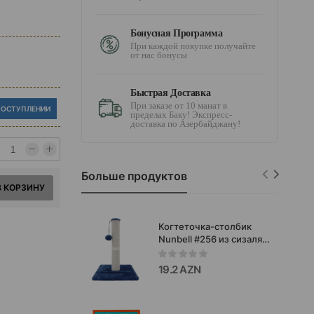
Бонусная Программа
При каждой покупке получайте
от нас бонусы
Быстрая Доставка
При заказе от 10 манат в
ПОСТУПЛЕНИИ
пределах Баку! Экспресс-
доставка по Азербайджану!
Больше продуктов
В КОРЗИНУ
Когтеточка-столбик
Nunbell #256 из сизаля с
игрушками. Цвет:
Синий. Высота: 30 см.
19.2 AZN