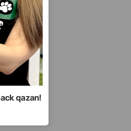
( Отзывы)
Купить
Масса
Цена
Купить
Hет
14.00
500 гр (пачка)
B наличии
Hет
19.40
Кг (на развес)
B наличии
Hет
58.00
3 кг пачка
B наличии
back qazan!
УПИТЬ
КУПИТЬ