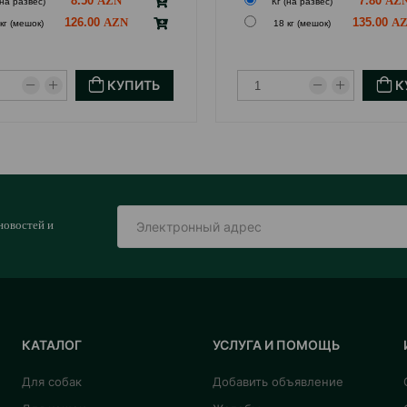
8.50
7.80
(на развес)
Кг (на развес)
126.00
135.00
кг (мешок)
18 кг (мешок)
КУПИТЬ
К
новостей и
КАТАЛОГ
УСЛУГА И ПОМОЩЬ
Для собак
Добавить объявление