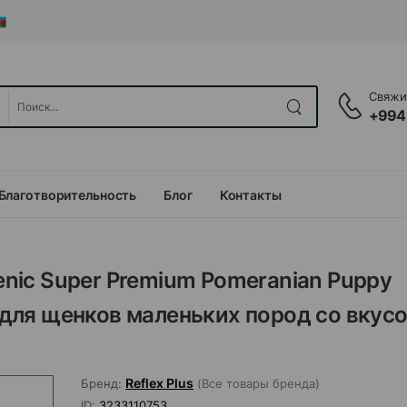
Свяжит
+994
Благотворительность
Блог
Контакты
genic Super Premium Pomeranian Puppy
для щенков маленьких пород со вкус
Reflex Plus
Бренд:
(Все товары бренда)
ID:
3233110753