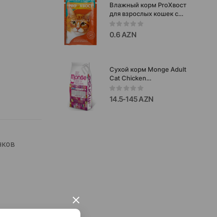
Влажный корм ProХвост
для взрослых кошек с
цыплёнком и
перепелом в желе с
0.6 AZN
овощами, 85 г
Сухой корм Monge Adult
Cat Chicken
полноценный
сбалансированный
14.5-145 AZN
рацион для взрослых
кошек со вкусом
курицы 10кг #04800.
нков
×