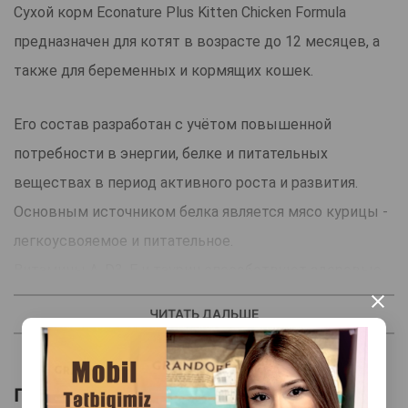
Сухой корм Econature Plus Kitten Chicken Formula
предназначен для котят в возрасте до 12 месяцев, а
также для беременных и кормящих кошек.
Его состав разработан с учётом повышенной
потребности в энергии, белке и питательных
веществах в период активного роста и развития.
Основным источником белка является мясо курицы -
легкоусвояемое и питательное.
Витамины A, D3, E и таурин способствуют здоровью
зрения, крепкому иммунитету и правильному
×
ЧИТАТЬ ДАЛЬШЕ
формированию костей. Омега-3 и Омега-6 жирные
кислоты обеспечивают блестящую шерсть и
здоровую кожу.
Похожие товары