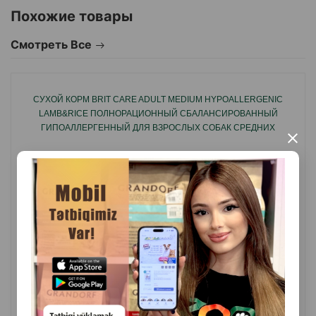
шерсть и здоровую кожу.
Похожие товары
Преимущества:
Смотреть Все
подходит для собак с чувствительным
пищеварением.
гипоаллергенная формула с мясом ягнёнка.
СУХОЙ КОРМ BRIT CARE ADULT MEDIUM HYPOALLERGENIC
LAMB&RICE ПОЛНОРАЦИОННЫЙ СБАЛАНСИРОВАННЫЙ
поддержка иммунитета и энергии.
ГИПОАЛЛЕРГЕННЫЙ ДЛЯ ВЗРОСЛЫХ СОБАК СРЕДНИХ
×
ПОРОД СО ВКУСОМ ЯГНЕНКА.
укрепление костей и суставов.
без искусственных красителей и консервантов.
Страна производства: Турция.