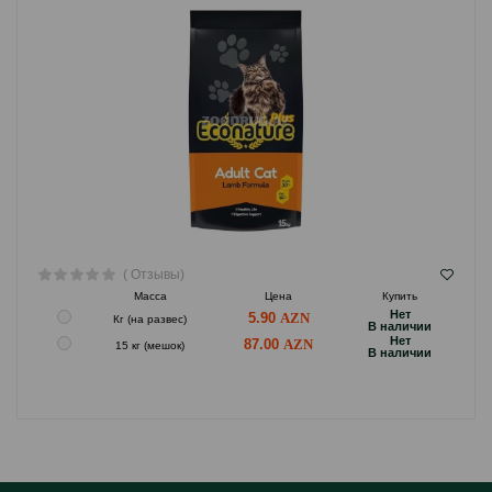
( Отзывы)
Масса
Цена
Купить
Hет
5.90
Кг (на развес)
B наличии
Hет
87.00
15 кг (мешок)
B наличии