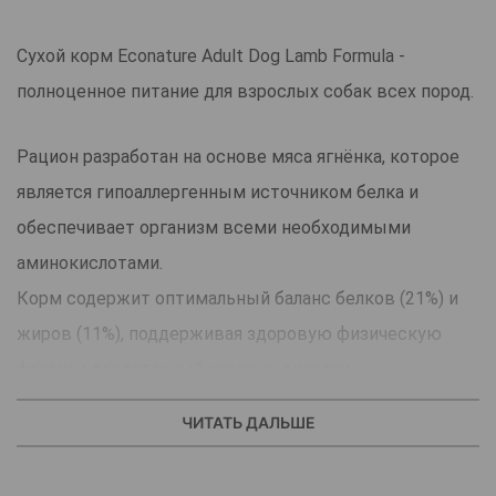
Сухой корм Econature Adult Dog Lamb Formula -
полноценное питание для взрослых собак всех пород.
Рацион разработан на основе мяса ягнёнка, которое
является гипоаллергенным источником белка и
обеспечивает организм всеми необходимыми
аминокислотами.
Корм содержит оптимальный баланс белков (21%) и
жиров (11%), поддерживая здоровую физическую
форму и достаточный уровень энергии.
Витамины и минералы укрепляют иммунную систему,
ЧИТАТЬ ДАЛЬШЕ
а клетчатка способствует хорошему пищеварению.
Омега-жирные кислоты обеспечивают блестящую