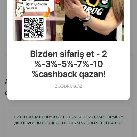
( Отзывы)
Масса
Цена
Купить
14.50
Кг (на развес)
178.00
12 кг (мешок)
КУПИТЬ
Bizdən sifariş et - 2
%-3%-5%-7%-10
%cashback qazan!
Другие товоры бренда
ZOODRUG.AZ
Смотреть Все
СУХОЙ КОРМ ECONATURE PLUS ADULT CAT LAMB FORMULA
ДЛЯ ВЗРОСЛЫХ КОШЕК С НЕЖНЫМ МЯСОМ ЯГНЁНКА 15КГ