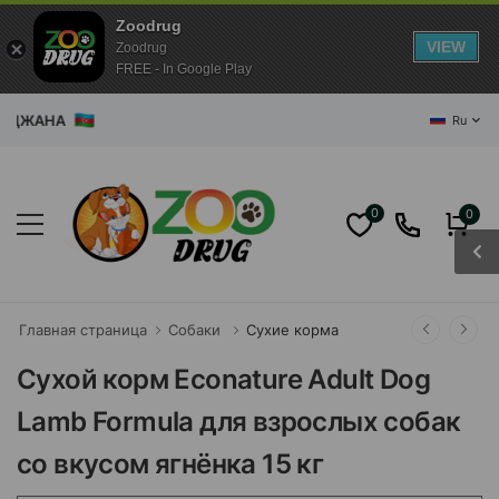
Zoodrug
VIEW
Zoodrug
FREE - In Google Play
ЖАНА
Ru
0
0
Главная страница
Собаки
Сухие корма
Сухой корм Econature Adult Dog
Lamb Formula для взрослых собак
со вкусом ягнёнка 15 кг