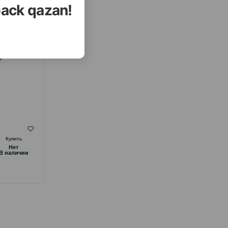
back qazan!
( Отзывы)
Купить
Масса
Цена
Купить
Hет
Hет
14.00
1 шт
B наличии
B наличии