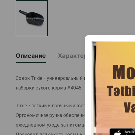
Описание
Характеристика
О Б
Совок Trixie - универсальный пластиковый совок, к
наборки сухого корма #4045.
Trixie - лёгкий и прочный аксессуар помогает быс
Эргономичная ручка обеспечивает комфортное исп
ежедневном уходе за питомцем.
Подходит для сухого корма и разных видов наполни