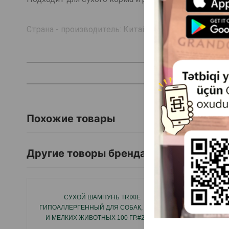
Страна - производитель: Китай.
Похожие товары
Другие товоры бренда
СУХОЙ ШАМПУНЬ TRIXIE
ДОМ
ГИПОАЛЛЕРГЕННЫЙ ДЛЯ СОБАК, КОШЕК
СЪЕМ
И МЕЛКИХ ЖИВОТНЫХ 100 ГР.#29181
ЦВЕТ: К