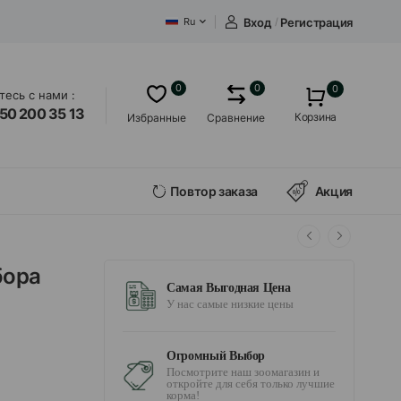
Вход
/
Регистрация
Ru
0
0
0
есь с нами :
50 200 35 13
Корзина
Избранные
Сравнение
Повтор заказа
Акция
бора
Самая Выгодная Цена
У нас самые низкие цены
Огромный Выбор
Посмотрите наш зоомагазин и
откройте для себя только лучшие
корма!