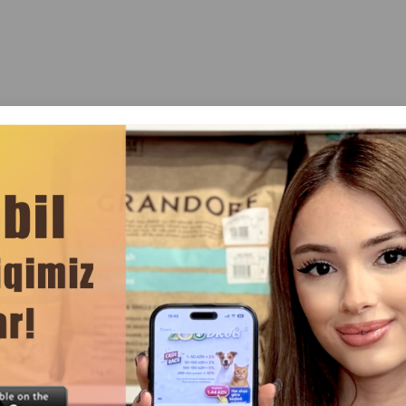
ренде
Отзывы(0)
оторый подходит как для уборки наполнителя, так и для у
тро насыпать корм или поддерживать чистоту кошачьего т
ользование, а практичная форма делает совок удобным в
телей.