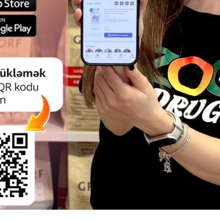
ЧИТАТЬ ДАЛЬШЕ
Смотр
Смотр
ИК TRIXIE ПЛЮШЕВЫЙ СО
КОГТЕТОЧКА КОМПЛЕКС TRI
НЫМ МАТРАСОМ ДЛЯ КОШЕК.
КОШЕК. ЦВЕТ: БЕЖЕВЫЙ. ВЫ
ОРИЧНЕВЫЙ. РАЗМЕР: 40Х35Х35
СМ.
СМ.