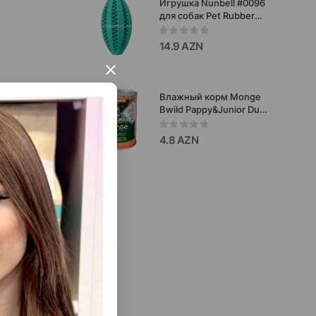
Игрушка Nunbell #0096
для собак Pet Rubber
Toys мяч-регби 10см
14.9 AZN
×
Влажный корм Monge
Bwild Pappy&Junior Duck
беззерновой для
щенков кусочки в соусе
4.8 AZN
со вкусом утки, тыквы и
кабачков 400 гр.#12607
добной
уалета.