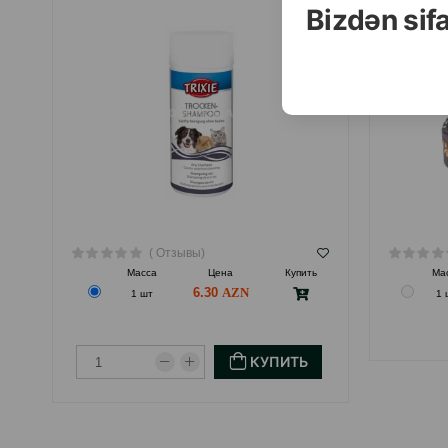
Bizdən sif
( Отзывы)
Масса
Цена
Купить
Ма
6.30
1 шт
1 
КУПИТЬ