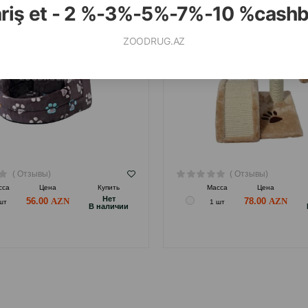
ariş et - 2 %-3%-5%-7%-10 %cash
ZOODRUG.AZ
( Отзывы)
( Отзывы)
сса
Цена
Купить
Масса
Цена
Hет
56.00
78.00
шт
1 шт
B наличии