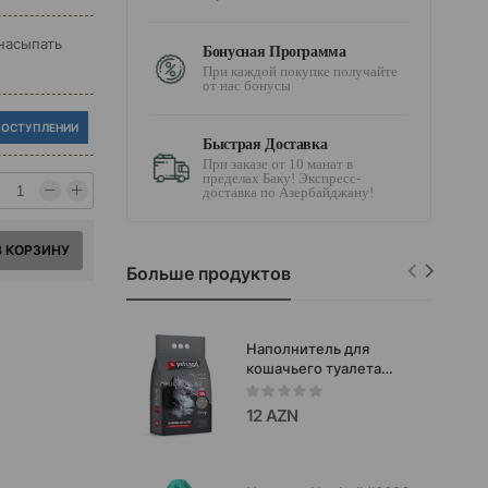
 насыпать
Бонусная Программа
При каждой покупке получайте
от нас бонусы
ПОСТУПЛЕНИИ
Быстрая Доставка
При заказе от 10 манат в
пределах Баку! Экспресс-
доставка по Азербайджану!
В КОРЗИНУ
Больше продуктов
Наполнитель для
кошачьего туалета
Petsand бентонитовый,
комкующийся с
12 AZN
активированным углем