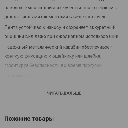
поводок, выполненный из качественного нейлона с
декоративными элементами в виде косточек.
Лента устойчива к износу и сохраняет аккуратный
внешний вид даже при ежедневном использовании.
Надёжный металлический карабин обеспечивает
крепкую фиксацию к ошейнику или шлейке,
гарантируя безопасность во время прогулки.
Преимущества:
Крепкий нейлон-долговечный и устойчивый к
ЧИТАТЬ ДАЛЬШЕ
растяжению
Металлический карабин для надежного крепления
Похожие товары
Легкий, удобный и приятный в использовании