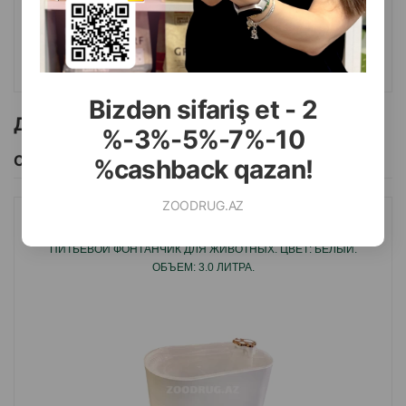
КУПИТЬ
Bizdən sifariş et - 2
Другие товоры бренда
%-3%-5%-7%-10
Смотреть Все
%cashback qazan!
ZOODRUG.AZ
АВТОПОИЛКА NUNBELL #065 PET WATER FOUNTAIN
ПИТЬЕВОЙ ФОНТАНЧИК ДЛЯ ЖИВОТНЫХ. ЦВЕТ: БЕЛЫЙ.
ОБЪЕМ: 3.0 ЛИТРА.