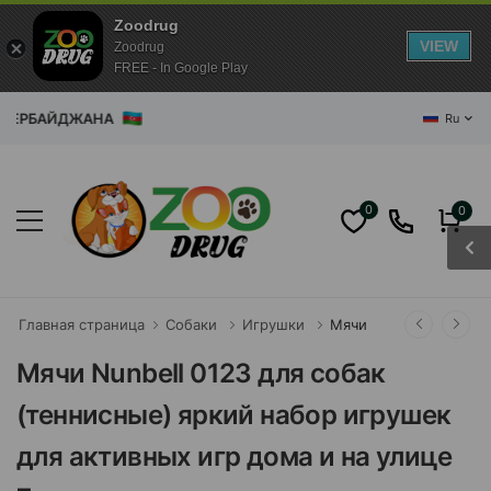
Zoodrug
VIEW
Zoodrug
FREE - In Google Play
 АЗЕРБАЙДЖАНА
Ru
0
0
Главная страница
Собаки
Игрушки
Мячи
Мячи Nunbell 0123 для собак
(теннисные) яркий набор игрушек
для активных игр дома и на улице