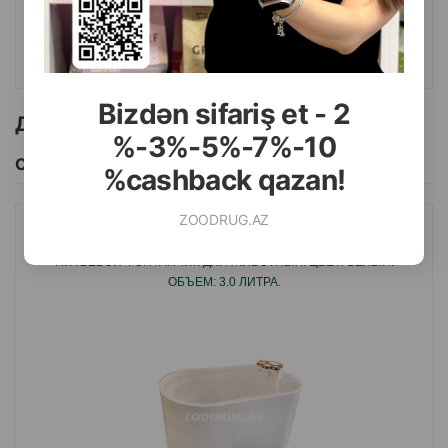
КУПИТЬ
Bizdən sifariş et - 2
Другие товоры бренда
%-3%-5%-7%-10
Смотреть Все
%cashback qazan!
ZOODRUG.AZ
АВТОПОИЛКА NUNBELL #065 PET WATER FOUNTAIN
ПИТЬЕВОЙ ФОНТАНЧИК ДЛЯ ЖИВОТНЫХ. ЦВЕТ: БЕЛЫЙ.
ОБЪЕМ: 3.0 ЛИТРА.