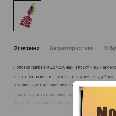
Описание
Характеристика
О Б
Лопатка Nunbell 0022 удобный и практичный аксес
Изготовлена из прочного пластика, имеет удобную 
отделять чистый наполнитель от комков.
Лопатка проста в использовании, не деформируетс
древесных и силикагелевых. Отличное решение дл