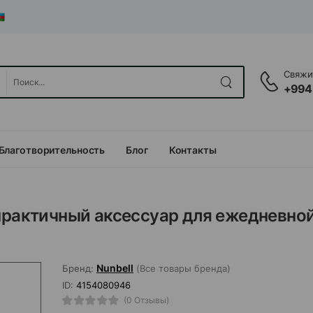
Свяжит
+994
Благотворительность
Блог
Контакты
 практичный аксессуар для ежедневно
Nunbell
Бренд:
(Все товары бренда)
ID:
4154080946
(0 Отзывы)