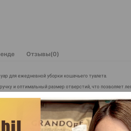
ренде
Отзывы(0)
суар для ежедневной уборки кошачьего туалета.
ручку и оптимальный размер отверстий, что позволяет ле
я и подходит для всех типов наполнителей — комкующихся
я поддержания чистоты и гигиены в лотке вашего питомца