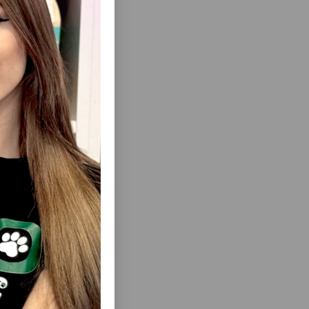
еть Все
IT ДЛЯ
ТУАЛЕТ-ДОМИК ДЛЯ КОШЕК TRIXIE VICO
С КРЫШКОЙ И ДВЕРЦЕЙ ЦВЕТ:СЕРО-
БЕЛЫЙ РАЗМЕР:40×40×56 СМ #40275