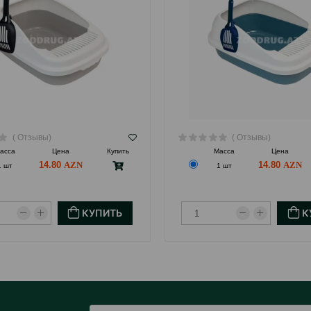
( Отзывы)
( Отзывы)
асса
Цена
Купить
Масса
Цена
14.80
14.80
1 шт
1 шт
КУПИТЬ
К