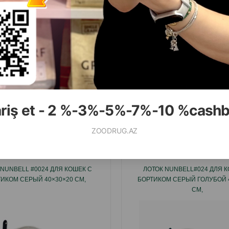
( Отзывы)
( Отзывы)
асса
Цена
Купить
Масса
Цена
54.00
9.99
1 шт
1 шт
КУПИТЬ
К
ariş et - 2 %-3%-5%-7%-10 %cash
Смотр
ZOODRUG.AZ
 NUNBELL #0024 ДЛЯ КОШЕК С
ЛОТОК NUNBELL#024 ДЛЯ К
ИКОМ СЕРЫЙ 40×30×20 СМ,
БОРТИКОМ СЕРЫЙ ГОЛУБОЙ 
СМ,