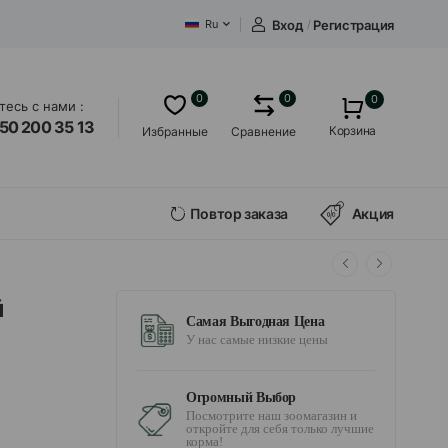
Вход
/
Регистрация
Ru
0
0
0
есь с нами :
50 200 35 13
Корзина
Избранные
Сравнение
Повтор заказа
Акция
й
Самая Выгодная Цена
У нас самые низкие цены
Огромный Выбор
Посмотрите наш зоомагазин и
откройте для себя только лучшие
корма!