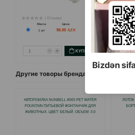
( Отзывы)
Масса
Цена
Купить
М
98.00
1 шт
КУПИТЬ
Bizdən sif
Другие товоры бренда
АВТОПОИЛКА NUNBELL #065 PET WATER
ЛОТОК
FOUNTAIN ПИТЬЕВОЙ ФОНТАНЧИК ДЛЯ
БОРТ
ЖИВОТНЫХ. ЦВЕТ: БЕЛЫЙ. ОБЪЕМ: 3.0
ЛИТРА.