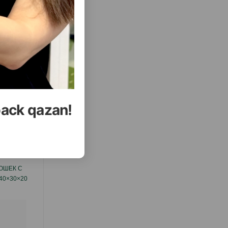
( Отзывы)
Купить
Масса
Цена
Купить
35.00
1 шт
УПИТЬ
КУПИТЬ
back qazan!
еть Все
ОШЕК С
КОГТЕТОЧКА - ДОМИК NUNBELL #0265
40×30×20
ДЛЯ КОШЕК (ИГРОВОЙ КОМПЛЕКС)
ВЫСОТА: 135 СМ.