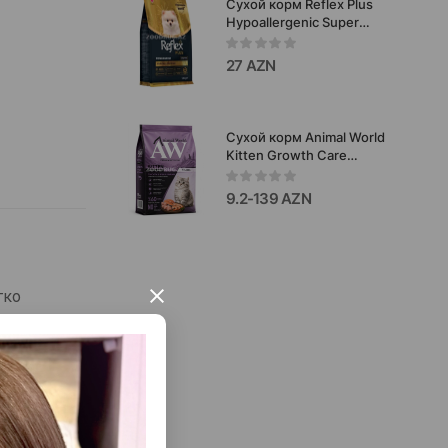
Сухой корм Reflex Plus
Hypoallergenic Super
Premium Pomeranian
Puppy полноценный
27 AZN
сбалансированный для
щенков маленьких
пород со вкусом рыбы и
курицы 1.5 кг.
Сухой корм Animal World
Kitten Growth Care
Chicken & Fish & Shrimp -
для котят, для
9.2-139 AZN
здорового роста и
гармоничного развития
в первые месяцы жизни
cо вкусом курицы,рыбы
и креветки.
×
гко
,
.