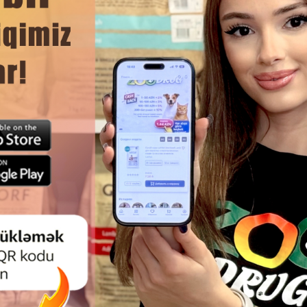
ЧИТАТЬ ДАЛЬШЕ
Смотр
ЛЕТ SAVIC NESTOR ЗАКРЫТЫЙ
ПАКЕТЫ ДЛЯ МУСОРА PETK
ИЙ ТУАЛЕТ - 56X39X38,5 СМ
PUROBOT MAX PRO