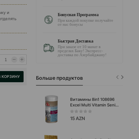
чку и
Бонусная Программа
отделять
При каждой покупке получайте
от нас бонусы
Быстрая Доставка
При заказе от 10 манат в
пределах Баку! Экспресс-
доставка по Азербайджану!
В КОРЗИНУ
Больше продуктов
Витамины 8in1 108696
Excel Multi Vitamin Senior
- комплексная формула,
созданная специально
15 AZN
для пожилых собак
70таб.