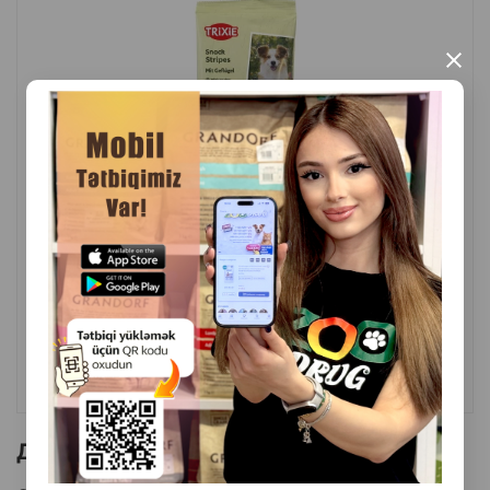
собак с аллергией на злаки.
×
Страна производитель: Китай.
( Отзывы)
Масса
Цена
Купить
2.50
1 шт
КУПИТЬ
Другие товоры бренда