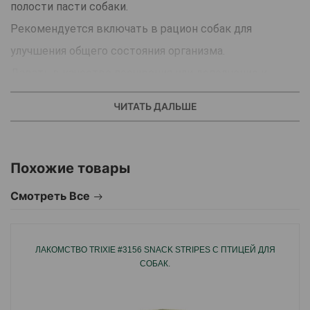
полости пасти собаки.
Рекомендуется включать в рацион собак для
улучшения общего состояния организма.
Давать в качестве поощрения или дополнение к
корму.
ЧИТАТЬ ДАЛЬШЕ
Натуральный высококачественный продукт.
Содержит 57% мяса говядины.
Имеет полезные и питательными свойства и
Похожие товары
удобную форму.
Смотреть Все
Отличный дополнительный источник животного белка
для собаки.
Хорошее поощрение во время тренировок и
ЛАКОМСТВО TRIXIE #3156 SNACK STRIPES С ПТИЦЕЙ ДЛЯ
СОБАК.
различных игр.
Не содержит сахар и глютен, поэтому безопасно для