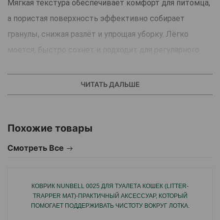
Мягкая текстура обеспечивает комфорт для питомца,
а пористая поверхность эффективно собирает
гранулы, снижая разлёт и упрощая уборку. Лёгко
моется, быстро сохнет и подходит для регулярного
использования. Форма в виде лапы делает аксессуар
более привлекательным и гармонично вписывается в
ЧИТАТЬ ДАЛЬШЕ
пространство.
Основные преимущества
Похожие товары
Задерживает частицы наполнителя.
Снижает загрязнение пола вокруг лотка.
Смотреть Все
Мягкая и комфортная поверхность.
Лёгкая очистка и быстрая сушка.
КОВРИК NUNBELL 0025 ДЛЯ ТУАЛЕТА КОШЕК (LITTER-
Эстетичная форма.
TRAPPER MAT)-ПРАКТИЧНЫЙ АКСЕССУАР, КОТОРЫЙ
ПОМОГАЕТ ПОДДЕРЖИВАТЬ ЧИСТОТУ ВОКРУГ ЛОТКА.
Тип: коврик для кошачьего туалета.