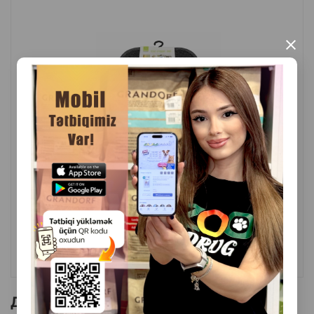
Материал: пористое полимерное волокно.
Назначение: ловушка наполнителя.
×
Страна производитель: Китай
( Отзывы)
Масса
Цена
Купить
7.00
1 шт
КУПИТЬ
Другие товоры бренда