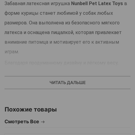
Забавная латексная игрушка
Nunbell Pet Latex Toys
в
форме курицы станет любимой у собак любых
размеров. Она выполнена из безопасного мягкого
латекса и оснащена пищалкой, которая привлекает
внимание питомца и мотивирует его к активным
играм.
Благодаря продуманному дизайну и лёгкому весу,
игрушка удобна для переноски, хватания и бросков.
Мягкая текстура безопасна для зубов и дёсен,
ЧИТАТЬ ДАЛЬШЕ
поэтому игрушка подходит и для щенков, и для
взрослых собак.
Похожие товары
Основные преимущества игрушки:
Смотреть Все
Натуральный латекс, безопасный и прочный.