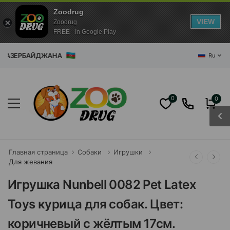
Zoodrug
VIEW
Zoodrug
FREE - In Google Play
ИН АЗЕРБАЙДЖАНА
Ru
0
0
Главная страница
Собаки
Игрушки
Для жевания
Игрушка Nunbell 0082 Pet Latex
Toys курица для собак. Цвет:
коричневый с жёлтым 17см.