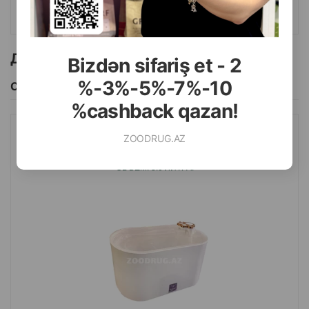
КУПИТЬ
Другие товоры бренда
Bizdən sifariş et - 2
%-3%-5%-7%-10
Смотреть Все
%cashback qazan!
ZOODRUG.AZ
АВТОПОИЛКА NUNBELL #065 PET WATER FOUNTAIN
ПИТЬЕВОЙ ФОНТАНЧИК ДЛЯ ЖИВОТНЫХ. ЦВЕТ: БЕЛЫЙ.
ОБЪЕМ: 3.0 ЛИТРА.