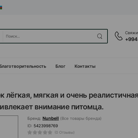
Свяжит
+994
Благотворительность
Блог
Контакты
 лёгкая, мягкая и очень реалистична
ривлекает внимание питомца.
Nunbell
Бренд:
(Все товары бренда)
ID:
5423998769
(0 Отзывы)