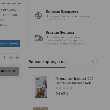
ет игрушку
Бонусная Программа
инкт кошки.
При каждой покупке получайте
от нас бонусы
ост
ушку,
Быстрая Доставка
При заказе от 10 манат в
пределах Баку! Экспресс-
доставка по Азербайджану!
ПОСТУПЛЕНИИ
Больше продуктов
В КОРЗИНУ
Лакомство Trixie #31227
Denta Fun Marbled Rolls
с говядиной и белой
рыбой для собак.
9.1 AZN