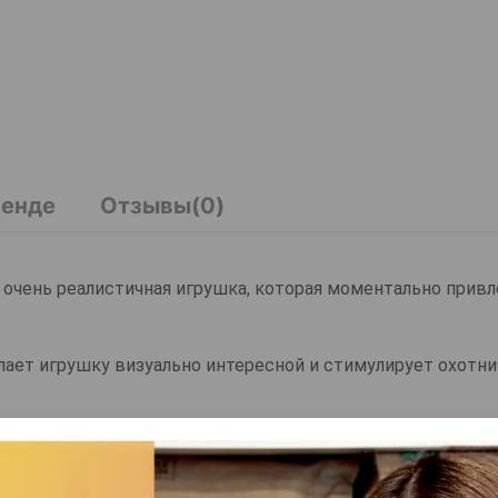
ренде
Отзывы(0)
и очень реалистичная игрушка, которая моментально прив
лает игрушку визуально интересной и стимулирует охотни
хвост позволяет кошке хватать, таскать и подбрасывать 
подходит для ежедневных игр и помогает питомцу остава