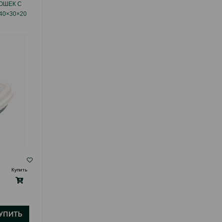
ОШЕК С
КОГТЕТОЧКА - ДОМИК NUNBELL #0265
40×30×20
ДЛЯ КОШЕК (ИГРОВОЙ КОМПЛЕКС)
ВЫСОТА: 135 СМ.
( Отзывы)
Купить
Масса
Цена
Купить
220.00
1 шт
УПИТЬ
КУПИТЬ