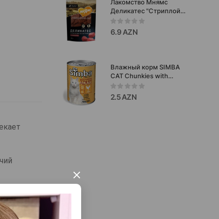
Лакомство Мнямс
Деликатес "Стриплойн
по-английски" для собак
и щенков 75 г
6.9 AZN
Влажный корм SIMBA
CAT Chunkies with
Chicken для взрослых
кошек с курицей 415
2.5 AZN
г.#09072
лекает
чий
×
игрушку,
ться