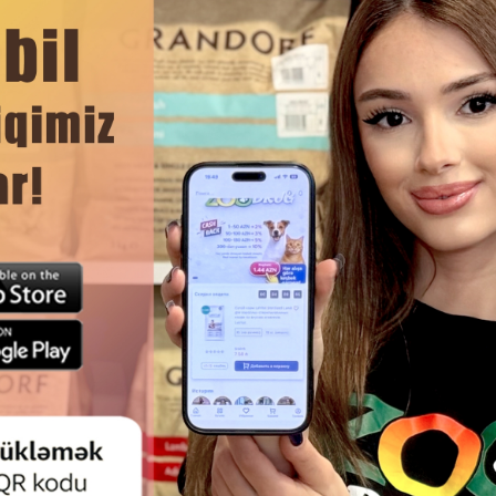
ировки ловкости и снятия накопившейся энергии.
ЧИТАТЬ ДАЛЬШЕ
Смотр
А NUNBELL #0287 ДЛЯ КОШЕК
ИГРУШКА ДЛЯ КОШЕК NUNBEL
 TOYS МЯГКИЕ МЫШКИ ДЛЯ
НАБОР МЯГКИХ МЫШЕК 7.5
АКТИВНОЙ ИГРЫ