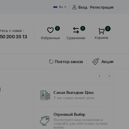
Вход
/
Регистрация
Ru
0
0
0
есь с нами :
50 200 35 13
Корзина
Избранные
Сравнение
Повтор заказа
Акция
я
Самая Выгодная Цена
У нас самые низкие цены
Огромный Выбор
Посмотрите наш зоомагазин и
откройте для себя только лучшие
корма!