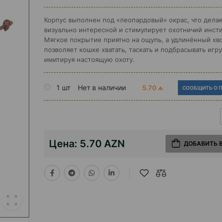
Корпус выполнен под «леопардовый» окрас, что дела
визуально интересной и стимулирует охотничий инст
Мягкое покрытие приятно на ощупь, а удлинённый хв
позволяет кошке хватать, таскать и подбрасывать игр
имитируя настоящую охоту.
1 шт
Нет в наличии
5.70 ₼
СООБЩИТЬ О 
Цена:
5.70 AZN
ДОБАВИТЬ 