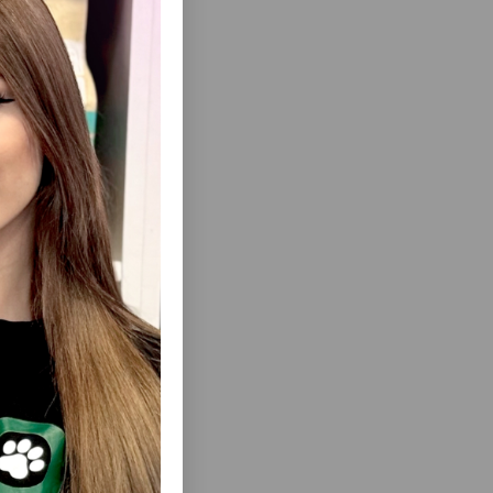
еть Все
L 0283-
ИГРУШКИ-МЯЧИКИ NUNBELL #0295 С
Х5.5СМ
ПЕРЬЯМИ ЭТО ЛЁГКИЕ, ЯРКИЕ И ОЧЕНЬ
ПОДВИЖНЫЕ ИГРУШКИ, КОТОРЫЕ
МГНОВЕННО ПРОБУЖДАЮТ ОХОТНИЧИЙ
ИНСТИНКТ У КОШЕК.