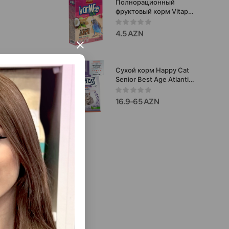
Полнорационный
фруктовый корм Vitapol
Karmeo Premium Life для
волнистых
4.5 AZN
попугайчиков 500 гр
×
#2101.
Сухой корм Happy Cat
Senior Best Age Atlantic
Salmon для пожилых
кошек (лосось)
16.9-65 AZN
а: 255296.
.