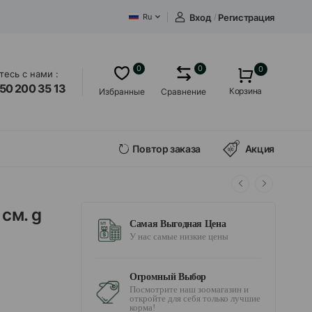
Вход
/
Регистрация
Ru
0
0
0
есь с нами :
50 200 35 13
Корзина
Избранные
Сравнение
Повтор заказа
Акция
см. g
Самая Выгодная Цена
У нас самые низкие цены
Огромный Выбор
Посмотрите наш зоомагазин и
откройте для себя только лучшие
корма!