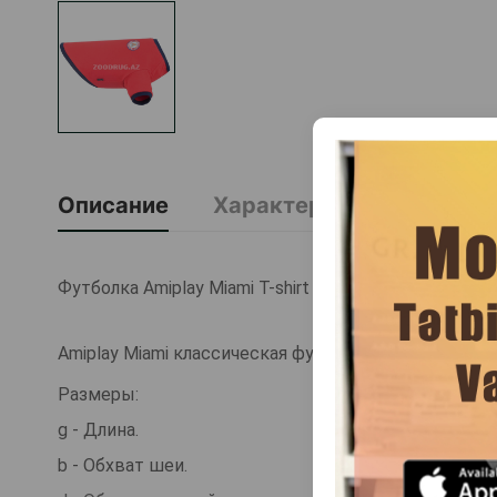
Описание
Характеристика
О Б
Футболка Amiplay Miami T-shirt Maltese Цвет: Красный
Amiplay Miami классическая футболка - это линия 
Размеры:
g - Длина.
b - Обхват шеи.