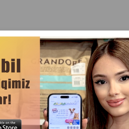
ренде
Отзывы(0)
. Размеры: Size 35 см. g 35 см. b 36 см. d 52 см. Код товар
повседневной весенне-летней одежды для маленьких собак