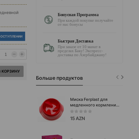
седневной
Бонусная Программа
При каждой покупке получайте
от нас бонусы
ПОСТУПЛЕНИИ
Быстрая Доставка
При заказе от 10 манат в
пределах Баку! Экспресс-
доставка по Азербайджану!
В КОРЗИНУ
Больше продуктов
Миска Ferplast для
медленного кормления
- удобное решение для
собак и кошек,которая
15 AZN
замедляет процесс
поедания корма.