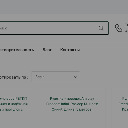
С
+
отворительность
Блог
Контакты
ртировать по :
м-класса PETKIT
Рулетка - поводок Amiplay
Рул
ьная и надёжная
Freedom Infini. Размер M. Цвет:
Freed
ых прогулок с
Синий. Длина: 5 метров.
Кра
ой 5м