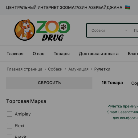
ЦЕНТРАЛЬНЫЙ ИНТЕРНЕТ ЗООМАГАЗИН АЗЕРБАЙДЖАНА
Главная
О нас
Товары
Доставка и оплата
Благ
Главная cтраница
Собаки
Амуниция
Рулетки
16
Товара
СБРОСИТЬ
Со
Торговая Марка
Рулетка премиу
Smart Leashстил
Amiplay
для комфортн
собак
Flexi
Petkit