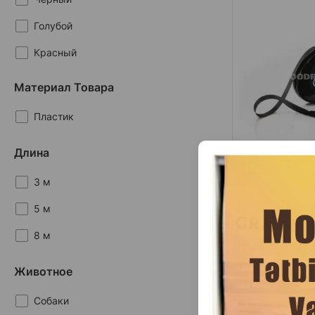
Голубой
Красный
Мятная
Материал Товара
Розовый
Пластик
Синий
Длина
Хаки
3 м
(0 
5 м
Масса
Це
39.00
1 шт
8 м
Животное
Собаки
Поводок-рулетка 