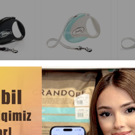
Отзывы)
(0 Отзывы)
на
Купить
Масса
Цена
Купить
Масс
Hет
Hет
37.00
1 шт
1 шт
B наличии
B наличии
Flexi Black Giant
Поводок-рулетка Flexi Blue New
Поводо