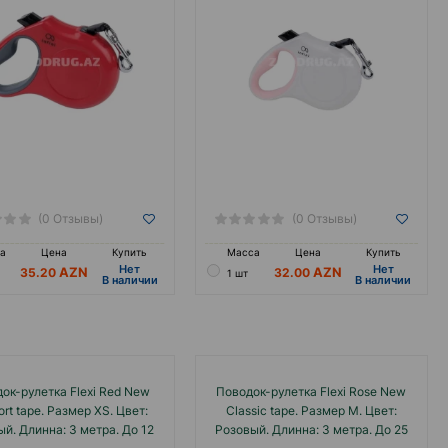
(0 Отзывы)
(0 Отзывы)
а
Цена
Купить
Масса
Цена
Купить
Hет
Hет
35.20
32.00
1 шт
B наличии
B наличии
ок-рулетка Flexi Red New
Поводок-рулетка Flexi Rose New
rt tape. Размер XS. Цвет:
Classic tape. Размер M. Цвет:
й. Длинна: 3 метра. До 12
Розовый. Длинна: 3 метра. До 25