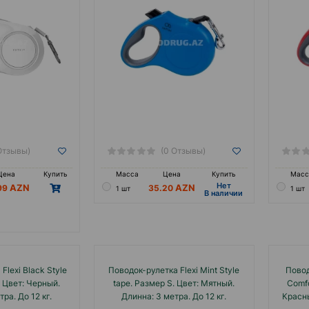
Отзывы)
(0 Отзывы)
Цена
Купить
Масса
Цена
Купить
Масс
Hет
99
35.20
1 шт
1 шт
B наличии
Flexi Black Style
Поводок-рулетка Flexi Mint Style
Повод
. Цвет: Черный.
tape. Размер S. Цвет: Мятный.
Comfo
ра. До 12 кг.
Длинна: 3 метра. До 12 кг.
Красны