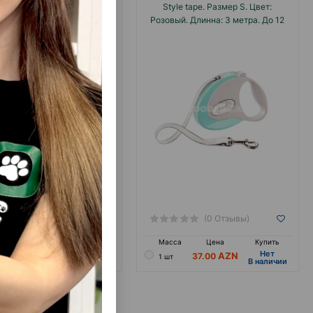
tape. Размер M. Цвет: Белый
Style tape. Размер S. Цвет:
Длинна: 5 метра. До 12 кг.
Розовый. Длинна: 3 метра. До 12
кг.
(0 Отзывы)
(0 Отзывы)
а
Цена
Купить
Масса
Цена
Купить
Hет
Hет
45.00
37.00
1 шт
B наличии
B наличии