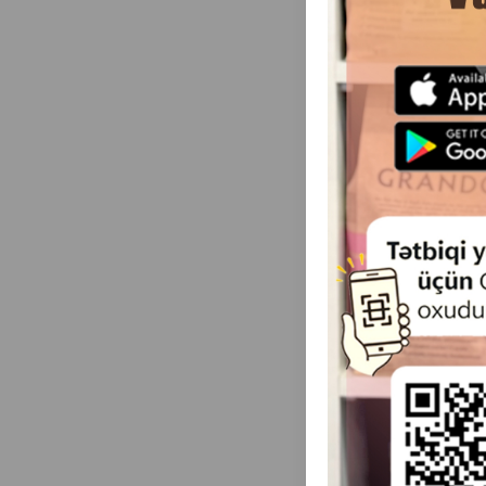
tape. Размер XL
Длинна: 8 метр
(0 
Масса
Це
120.0
1 шт