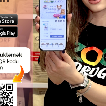
. Цвет: Черный.
Classic cord. Размер S. Цвет:
Style 
а. Более 50 кг.
Синий. Длина: 8 метров. До 12 кг.
Хаки. 
Отзывы)
(0 Отзывы)
на
Купить
Масса
Цена
Купить
Масс
Hет
Hет
0
54.00
1 шт
1 шт
B наличии
B наличии