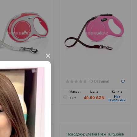
кг.
кг.
×
(0 Отзывы)
(0 Отзывы)
а
Цена
Купить
Масса
Цена
Купить
Hет
Hет
34.50
49.50
1 шт
B наличии
B наличии
к-рулетка Flexi Khaki White
Поводок-рулетка Flexi Turquoise