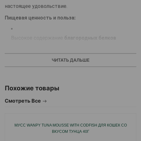
настоящее удовольствие.
Пищевая ценность и польза:
Высокое содержание
благородных белков
поддерживает силу и активность питомца.
ЧИТАТЬ ДАЛЬШЕ
Витамины и минералы интегрированы в рецептуру
для укрепления иммунитета, здоровья шерсти и
Похожие товары
костей.
Смотреть Все
Отличная усвояемость делает корм подходящим
даже для кошек с чувствительным пищеварением.
МУСС WANPY TUNA MOUSSE WITH CODFISH ДЛЯ КОШЕК СО
Аромат и вкус:
ВКУСОМ ТУНЦА 40Г