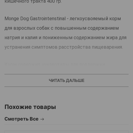
кишечного тракта 400 гр.
Monge Dog Gastrointenstinal - легкоусвояемый корм
для взрослых собак с повышенным содержанием
натрия и калия и пониженным содержанием жира для
устранения симптомов расстройства пищеварения.
Корм содержит нуклеотиды для поддержки
иммунной системы, конский каштан для здоровья
ЧИТАТЬ ДАЛЬШЕ
кишечника, ксилоолигосахариды (X.O.S.) для защиты
кишечной микробиоты.
Похожие товары
Показания к применению:
Смотреть Все
острый и хронический гастрит,
расстройства моторики желудка,