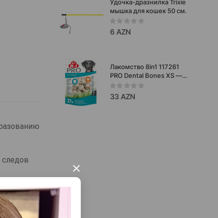
Удочка-дразнилка Trixie
мышка для кошек 50 см.
6 AZN
Лакомство 8in1 117261
PRO Dental Bones XS —
это зубные
жевательные косточки,
33 AZN
созданные специально
для маленьких собак
весом до 5 кг.
образованию
 следов
×
ет и