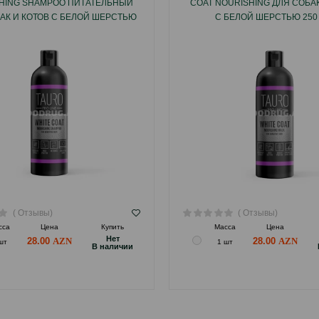
HING SHAMPOO ПИТАТЕЛЬНЫЙ
COAT NOURISHING ДЛЯ СОБАК
АК И КОТОВ С БЕЛОЙ ШЕРСТЬЮ
С БЕЛОЙ ШЕРСТЬЮ 250 
250 МЛ.
( Отзывы)
( Отзывы)
сса
Цена
Купить
Масса
Цена
Hет
28.00
28.00
шт
1 шт
B наличии