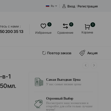
Вход
/
Регистрация
Ru
0
0
0
есь с нами :
50 200 35 13
Корзина
Избранные
Сравнение
Повтор заказа
Акция
-в-1
Самая Выгодная Цена
 50мл.
У нас самые низкие цены
Огромный Выбор
Посмотрите наш зоомагазин и
откройте для себя только лучшие
корма!