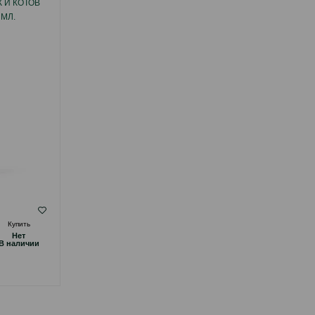
 И КОТОВ
ДЛЯ БЕЛЫХ КОШЕК И СОБАК ДЛЯ
МЛ.
УВЕЛИЧЕНИЯ ОБЪЕМА ШЕРСТИ 250 МЛ.
( Отзывы)
Купить
Масса
Цена
Купить
Hет
Hет
28.00
1 шт
B наличии
B наличии