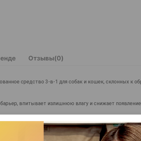
ренде
Отзывы(0)
ированное средство 3-в-1 для собак и кошек, склонных к 
 барьер, впитывает излишнюю влагу и снижает появление
ерживать чистоту и сухость проблемных зон, не раздража
мпоненты обеспечивают безопасный эффект, а регулярное