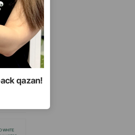
back qazan!
еть Все
O WHITE
СПРЕЙ КОНДИЦИОНЕР TAURO PRO LINE