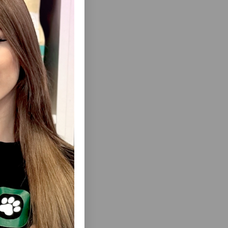
еть Все