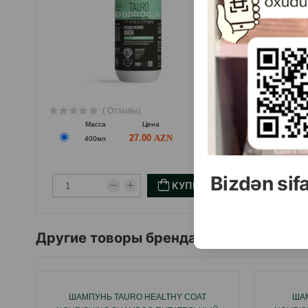
( Отзывы)
Масса
Цена
Купить
27.00
400мл
Bizdən sif
КУПИТЬ
Другие товоры бренда
ШАМПУНЬ TAURO HEALTHY COAT
ША