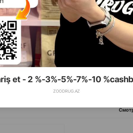
( Отзывы)
( Отзывы)
асса
Цена
Купить
Масса
Цена
19.99
4.90
1 шт
1 шт
ariş et - 2 %-3%-5%-7%-10 %cash
КУПИТЬ
К
ZOODRUG.AZ
Смотр