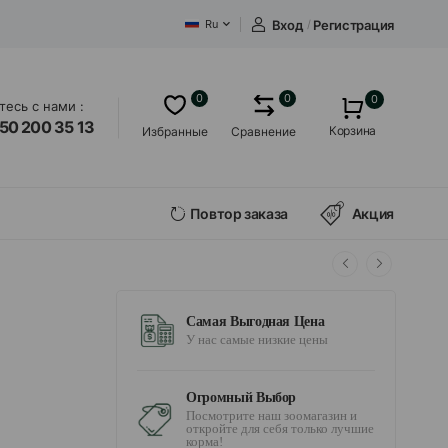
Вход
/
Регистрация
Ru
0
0
0
есь с нами :
50 200 35 13
Корзина
Избранные
Сравнение
Повтор заказа
Акция
Самая Выгодная Цена
У нас самые низкие цены
Огромный Выбор
Посмотрите наш зоомагазин и
откройте для себя только лучшие
корма!