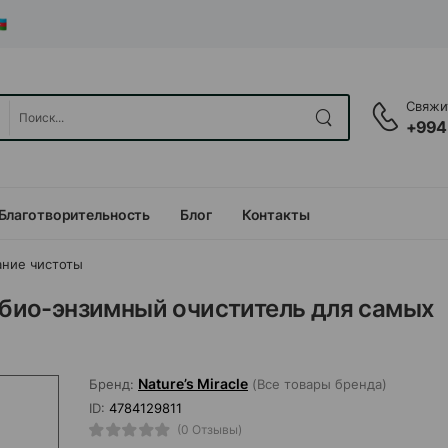
Свяжит
+994
Благотворительность
Блог
Контакты
ние чистоты
й био-энзимный очиститель для самых
Nature’s Miracle
Бренд:
(Все товары бренда)
ID:
4784129811
(0 Отзывы)