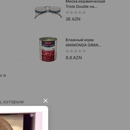
Миска керамическая
питомцев.
Trixie Double на
подставке. Цвет:
Белый/Cиний. Объём:
26 AZN
2х300 мл.
Влажный корм
ANIMONDA GRAN
CARNO ORIGINAL ADULT
MULTIFLEISCH-
8.8 AZN
COCKTAIL для взрослых
собак (мясной
коктейль) 800
н и
гр.#82739
×
ек, которым
 уровне,