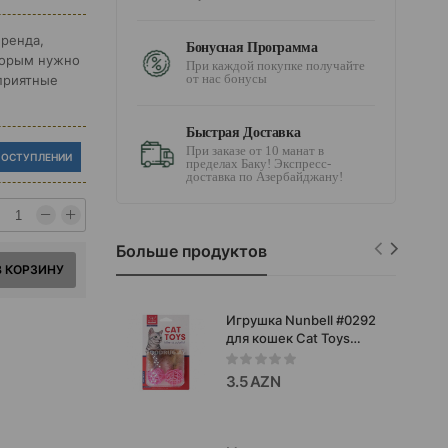
бренда,
Бонусная Программа
торым нужно
При каждой покупке получайте
от нас бонусы
приятные
Быстрая Доставка
При заказе от 10 манат в
ПОСТУПЛЕНИИ
пределах Баку! Экспресс-
доставка по Азербайджану!
Больше продуктов
В КОРЗИНУ
Игрушка Nunbell #0292
для кошек Cat Toys
яркий и увлекательный
набор из двух плетёных
3.5 AZN
мячиков с пушистыми
перьями, созданный
специально для
активных и игривых