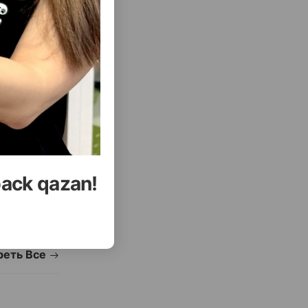
Купить
back qazan!
УПИТЬ
еть Все