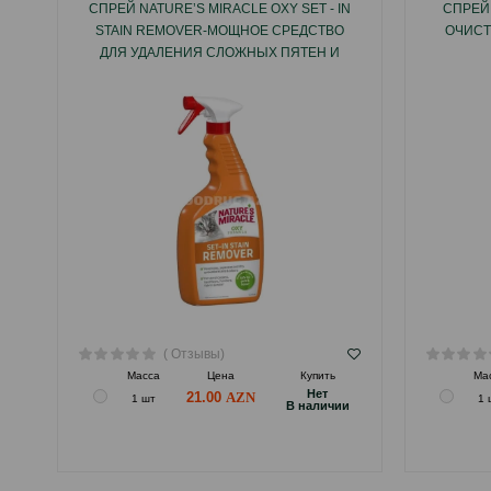
СПРЕЙ NATURE’S MIRACLE OXY SET - IN
СПРЕЙ
STAIN REMOVER-МОЩНОЕ СРЕДСТВО
ОЧИСТ
ДЛЯ УДАЛЕНИЯ СЛОЖНЫХ ПЯТЕН И
ЗАПАХОВ
( Отзывы)
Масса
Цена
Купить
Ма
Hет
21.00
1 шт
1 
B наличии