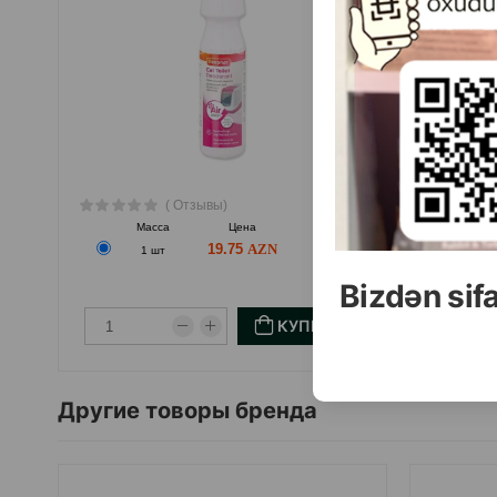
( Отзывы)
Масса
Цена
Купить
М
19.75
1 шт
Bizdən sif
КУПИТЬ
Другие товоры бренда