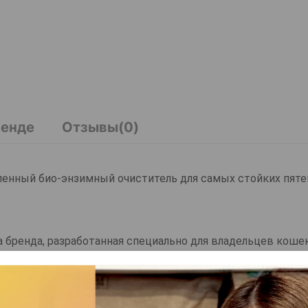
ренде
Отзывы(0)
- усиленный био-энзимный очиститель для самых стойких пяте
ула бренда, разработанная специально для владельцев кош
ильные неприятные запахи.
структуру загрязнения и разрушают его на молекулярном
ругих органических загрязнений.