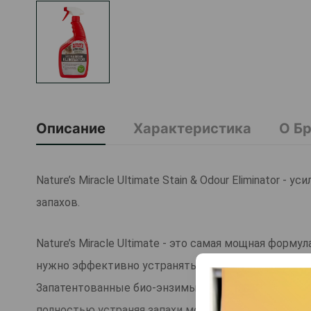
Описание
Характеристика
О Б
Nature’s Miracle Ultimate Stain & Odour Eliminator 
запахов.
Nature’s Miracle Ultimate - это самая мощная форм
нужно эффективно устранять въевшиеся пятна и с
Запатентованные био-энзимы глубоко проникают в 
полностью устраняя запахи мочи, меток, рвоты и д