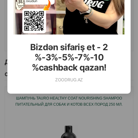
( Отзывы)
Масса
Цена
Купить
27.00
1 шт
КУПИТЬ
Bizdən sifariş et - 2
%-3%-5%-7%-10
Другие товоры бренда
%cashback qazan!
Смотреть Все
ZOODRUG.AZ
ШАМПУНЬ TAURO HEALTHY COAT NOURISHING SHAMPOO
ПИТАТЕЛЬНЫЙ ДЛЯ СОБАК И КОТОВ ВСЕХ ПОРОД 250 МЛ.