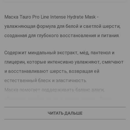
Маска Tauro Pro Line Intense Hydrate Mask -
увлажняющая формула для белой и светлой шерсти,
созданная для глубокого восстановления и питания.
Содержит миндальный экстракт, мёд, пантенол и
глицерин, которые интенсивно увлажняют, смягчают
и восстанавливают шерсть, возвращая ей
естественный блеск и эластичность.
Маска помогает поддерживать баланс влаги,
облегчает расчёсывание и делает шерсть более
плотной и шелковистой. Подходит для всех типов
ЧИТАТЬ ДАЛЬШЕ
шерсти и безопасна для регулярного применения.
Идеальный выбор для собак и кошек со светлым