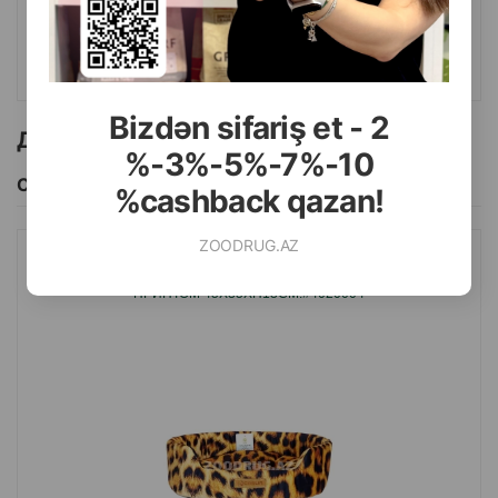
КУПИТЬ
Bizdən sifariş et - 2
Другие товоры бренда
%-3%-5%-7%-10
Смотреть Все
%cashback qazan!
ZOODRUG.AZ
ЛЕЖАНКА ДЛЯ ЖИВОТНЫХ CASUR С ЛЕОПАРДОВЫМ
ПРИНТОМ 45X35XH13СМ.#4020004