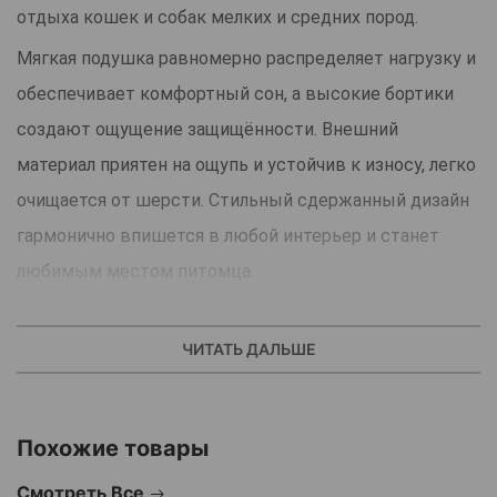
отдыха кошек и собак мелких и средних пород.
Мягкая подушка равномерно распределяет нагрузку и
обеспечивает комфортный сон, а высокие бортики
создают ощущение защищённости. Внешний
материал приятен на ощупь и устойчив к износу, легко
очищается от шерсти. Стильный сдержанный дизайн
гармонично впишется в любой интерьер и станет
любимым местом питомца.
Преимущества
мягкая и упругая внутренняя подушка
ЧИТАТЬ ДАЛЬШЕ
высокие бортики для уюта и комфорта
прочный износостойкий материал
Похожие товары
подходит для круглогодичного использования
прост в уходе и переноске
Смотреть Все