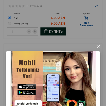
(0 Отзывы)
Масса
Цена
Купить
5.00
1 шт
Hет
9.00
900 гр (пачка)
B наличии
КУПИТЬ
×
Корм Little One для морских свинок полнорационный с
содержанием витаминов и минеральных веществ 400 гр.