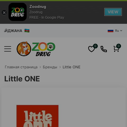
Zoodrug
VIEW
Zoodrug
FREE - In Google Play
АЙДЖАНА
Ru
0
0
Главная cтраница
Бренды
Little ONE
Little ONE