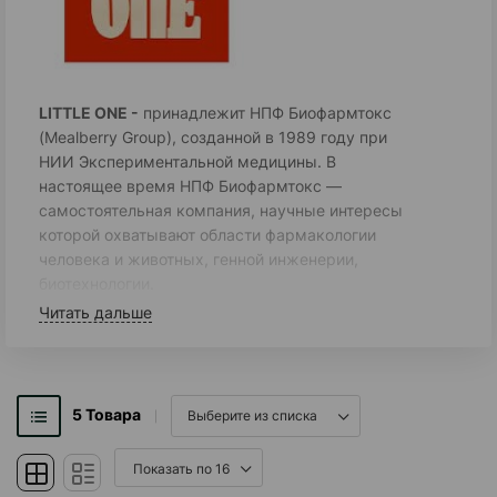
LITTLE ONE -
принадлежит НПФ Биофармтокс
(Mealberry Group), созданной в 1989 году при
НИИ Экспериментальной медицины. В
настоящее время НПФ Биофармтокс —
самостоятельная компания, научные интересы
которой охватывают области фармакологии
человека и животных, генной инженерии,
биотехнологии.
Читать дальше
Компания Mealberry Group занимается
разработкой и производством качественной
продукции для домашних животных уже 20
лет. Продукция разрабатывается группой
5
Товара
ветеринаров и биологов в тесном
сотрудничестве с ведущими заводчиками
животных. Сегодня Mealberry Group является