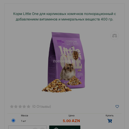
динамично развивающейся международной
компанией с производственными мощностями
Корм Little One для карликовых хомячков полнорационный с
в Германии и России.
добавлением витаминов и минеральных веществ 400 гр.
В настоящее время в серию LITTLE ONE входит
корма, специализированные рационы,
игрушки-лакомства, средства по уходу для
декоративных животных.
(0 Отзывы)
Масса
Цена
Купить
5.00
1 шт