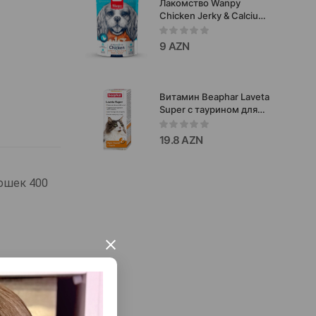
Лакомство Wanpy
Chicken Jerky & Calcium
Bone Twists для собак
со вкусом куриной
9 AZN
кости и кальция
#810353 100 гр.
Витамин Beaphar Laveta
Super с таурином для
улучшение и качество
кожи и шерсти у кошек
19.8 AZN
50 мл.
кошек 400
×