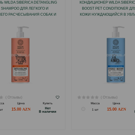
 WILDA SIBERICA DETANGLING
КОНДИЦИОНЕР WILDA SIBERI
 SHAMPOO ДЛЯ ЛЕГКОГО И
BOOST PET CONDITIONER Д
ЕГО РАСЧЕСЫВАНИЯ СОБАК И
КОЖИ НУЖДАЮЩИЙСЯ В УВ
КОШЕК 400 МЛ.
СОБАК И КОШЕК 400 М
( Отзывы)
( Отзывы)
сса
Цена
Купить
Масса
Цена
Hет
15.00
15.00
шт
1 шт
B наличии