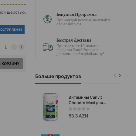
клой шерстью.
Бонусная Программа
При каждой покупке получайте
от нас бонусы
ПОСТУПЛЕНИИ
Быстрая Доставка
При заказе от 10 манат в
пределах Баку! Экспресс-
доставка по Азербайджану!
В КОРЗИНУ
Больше продуктов
Витамины Canvit
Chondro Maxi для
укрепления костей,
суставов и сухожилий
53.3 AZN
собак весом более 25
кг, 230 гр.