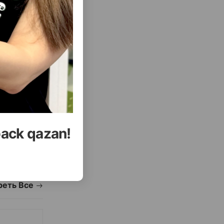
( Отзывы)
Купить
Масса
Цена
Купить
29.00
400мл
back qazan!
УПИТЬ
КУПИТЬ
еть Все