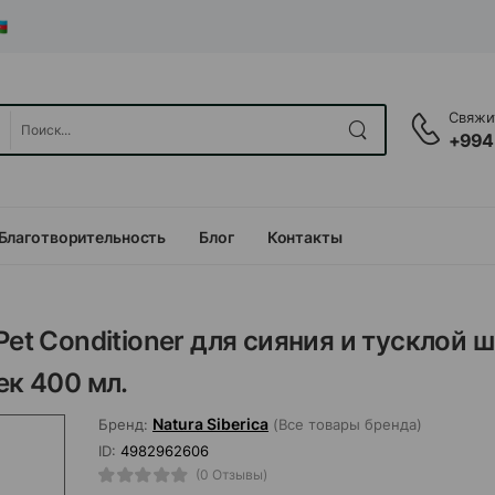
Свяжит
+994
Благотворительность
Блог
Контакты
Pet Conditioner для сияния и тусклой 
ек 400 мл.
Natura Siberica
Бренд:
(Все товары бренда)
ID:
4982962606
(0 Отзывы)