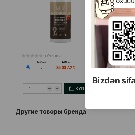
( Отзывы)
Масса
Цена
Купить
М
35.00
1 шт
Bizdən sif
КУПИТЬ
Другие товоры бренда