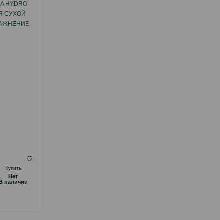
CA HYDRO-
ШАМПУНЬ WILDA SIBERICA HYDRO-
ЛЯ СУХОЙ
BOOST PET SHAMPOO ДЛЯ СУХОЙ КОЖИ
ЛАЖНЕНИЕ
НУЖДАЮЩИЙСЯ В УВЛАЖНЕНИЕ СОБАК
Л.
И КОШЕК 400 МЛ.
( Отзывы)
Купить
Масса
Цена
Купить
Hет
Hет
15.00
1 шт
B наличии
B наличии