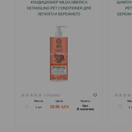
КОНДИЦИОНЕР WILDA SIBERICA
ШАМПУНЬ
DETANGLING PET CONDITIONER ДЛЯ
PET
ЛЕГКОГО И БЕРЕЖНЕГО
БЕРЕЖН
РАСЧЕСЫВАНИЯ СОБАК И КОШЕК 400
МЛ.
( Отзывы)
Масса
Цена
Купить
Ма
Hет
15.00
1 шт
1 
B наличии