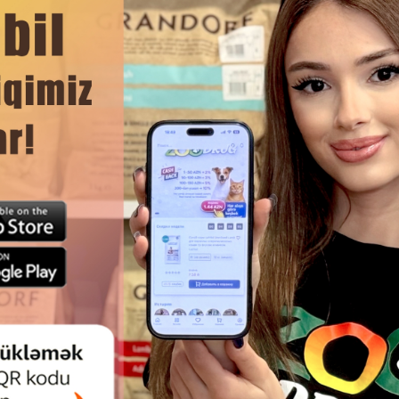
ием для домашних животных, чья шерсть потеряла свой б
ет волосы, и важные антиоксиданты, которые делают во
ЧИТАТЬ ДАЛЬШЕ
епихе, увлажняют и восстанавливают волосы, придавая и
Смотр
няющий компонент, делающий шерсть особенно мягкой.
ЦИОНЕР TAURO PRO LINE FUR
КОНДИЦИОНЕР TAURO PRO L
 CONDITIONER-НЕСМЫВАЕМОЕ
NATURE MAGIC-PLEX CONDIT
ЕДСТВО, СОЗДАННОЕ ДЛЯ
ПРОФЕССИОНАЛЬНЫЙ КОНД
ЛЕНИЯ И УСКОРЕНИЯ РОСТА
ДЛЯ ИНТЕНСИВНОГ
ТИ У СОБАК И КОШЕК 250МЛ.
ВОССТАНОВЛЕНИЯ И УХО
ШЕРСТЬЮ 400ML.