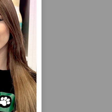
леск и
лосы
м
еть Все
INE PURE
КОНДИЦИОНЕР TAURO PRO LINE ULTRA
IONER -
SENSITIVE CONDITIONER-
ИЦИОНЕР
УЛЬТРАНЕЖНЫЙ УХОД ДЛЯ
О
ЧУВСТВИТЕЛЬНОЙ КОЖИ И ШЕРСТИ
ДА ЗА
СОБАК И КОШЕК 400МЛ.