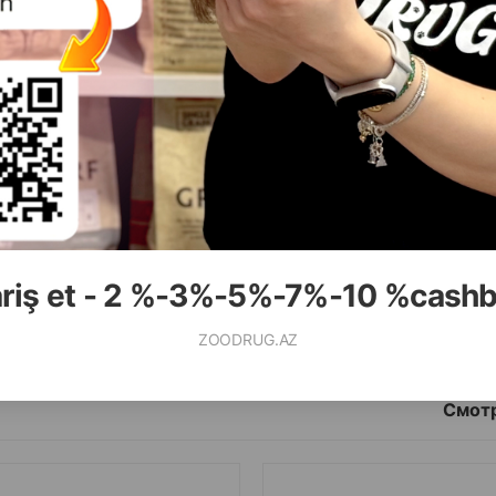
( Отзывы)
( Отзывы)
асса
Цена
Купить
Масса
Цена
25.00
29.00
1 шт
1 шт
ariş et - 2 %-3%-5%-7%-10 %cash
КУПИТЬ
К
ZOODRUG.AZ
Смотр