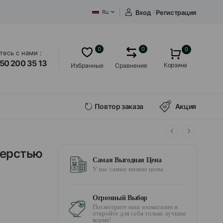
Вход
/
Регистрация
Ru
0
0
0
есь с нами :
50 200 35 13
Корзина
Избранные
Сравнение
Повтор заказа
Акция
шерстью
Самая Выгодная Цена
У нас самые низкие цены
Огромный Выбор
Посмотрите наш зоомагазин и
откройте для себя только лучшие
корма!