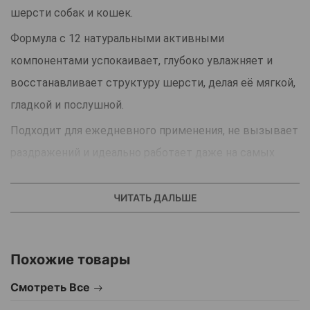
шерсти собак и кошек.
Формула с 12 натуральными активными
компонентами успокаивает, глубоко увлажняет и
восстанавливает структуру шерсти, делая её мягкой,
гладкой и послушной.
Подходит для ежедневного применения, не вызывает
раздражений и идеально работает даже на самых
чувствительных питомцах. В составе нет силиконов,
SLS, парабенов и минеральных масел — только
ЧИТАТЬ ДАЛЬШЕ
безопасные и природные ингредиенты.
Прекрасный выбор для регулярного ухода и
Похожие товары
поддержания здоровой, ухоженной шерсти.
Смотреть Все