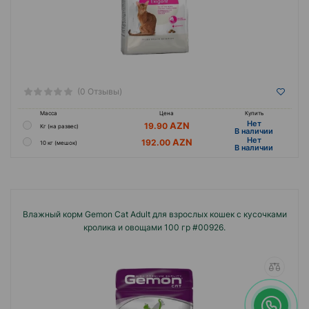
(0 Отзывы)
Масса
Цена
Купить
Hет
19.90
Кг (на развес)
B наличии
Hет
192.00
10 кг (мешок)
B наличии
Влажный корм Gemon Cat Adult для взрослых кошек с кусочками
кролика и овощами 100 гр #00926.