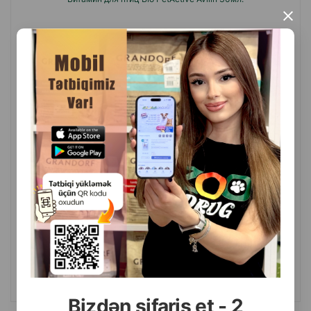
×
(0 Отзывы)
Масса
Цена
Купить
6.00
1 шт
КУПИТЬ
Bizdən sifariş et - 2