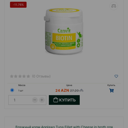
-11.76%
(0 Отзывы)
Масса
Цена
Купить
24
27.20
1 шт
КУПИТЬ
Влажный корм Applaws Tuna Fillet with Cheese in broth для