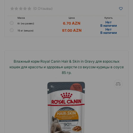
(0 Отзывы)
Масса
Цена
Купить
Hет
6.70
Кг (на развес)
B наличии
Hет
97.00
15 кг (мешок)
B наличии
Влажный корм Royal Canin Hair & Skin in Gravy для взрослых
кошек для красоты и здоровья шерсти со вкусом курицы в соусе
85 гр.