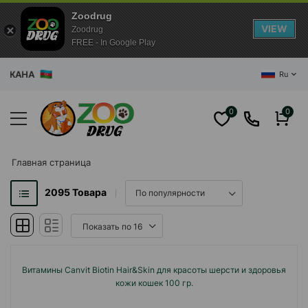
Zoodrug
VIEW
Zoodrug
FREE - In Google Play
ЦЕНТРАЛ
Ru
0
0
Главная cтраница
2095
Товара
Витамины Canvit Biotin Hair&Skin для красоты шерсти и здоровья
кожи кошек 100 гр.