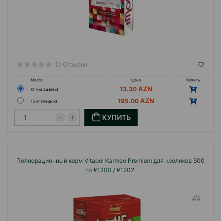
(0 Отзывы)
Масса
Цена
Купить
13.30
Кг (на развес)
195.00
15 кг (мешок)
КУПИТЬ
Полнорационный корм Vitapol Karmeo Premium для кроликов 500
гр #1200 / #1202.