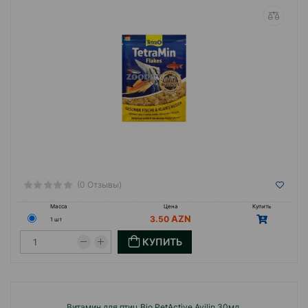
(0 Отзывы)
Масса
Цена
Купить
3.50
1 шт
КУПИТЬ
Витамин для птиц Bio PetActive Avilin 30мл.