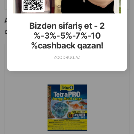
Другие товоры бренда
Bizdən sifariş et - 2
Смотреть Все
%-3%-5%-7%-10
%cashback qazan!
TETRA PRO ENERGY MULTI CRISPS ПОЛНОЦЕННЫЙ КОРМ
ZOODRUG.AZ
ДЛЯ РЫБ 12 ГР.