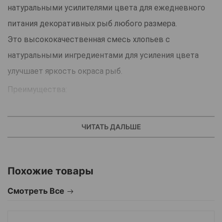
натуральными усилителями цвета для ежедневного
питания декоративных рыб любого размера.
Это высококачественная смесь хлопьев с
натуральными ингредиентами для усиления цвета
улучшает яркость окраса рыб.
Преимущества:
Усиление окраса.
Полноценный корм.
ЧИТАТЬ ДАЛЬШЕ
Усиление роста.
Поддержка пищеварения.
Похожие товары
Полноценный корм в виде хлопьев с натуральными
усилителями цвета
Смотреть Все
Содержит пребиотики для лучшего переваривания
пищи