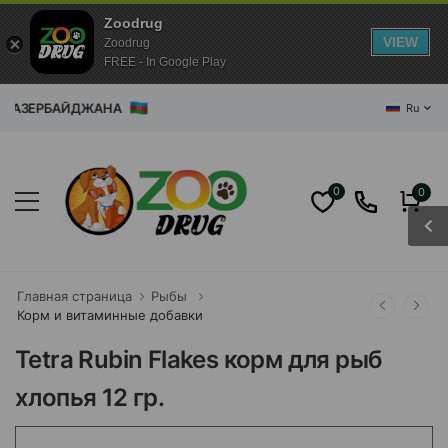
Zoodrug
VIEW
Zoodrug
FREE - In Google Play
РБАЙДЖАНА
Ru
0
0
Главная страница
Рыбы
Корм и витаминные добавки
Tetra Rubin Flakes корм для рыб
хлопья 12 гр.