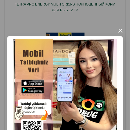
TETRA PRO ENERGY MULTI CRISPS ПОЛНОЦЕННЫЙ КОРМ
Поддерживает яркость и полноту окраса всех видов
ДЛЯ РЫБ 12 ГР.
красных, оранжевых и желтых декоративных рыб
Эффект усиления цвета виден всего через две
×
недели
БиоАктив-формула поддерживает здоровой
иммунную систему
Для здорового роста рыб и чистой воды
Страна производитель: Германия.
( Отзывы)
Масса
Цена
Купить
3.50
1 шт
КУПИТЬ