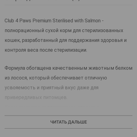
Club 4 Paws Premium Sterilised with Salmon -
полнорационный сухой корм для стерилизованных
кошек, разработанный для поддержания здоровья и
контроля веса после стерилизации.
Формула обогащена качественным животным белком
из лосося, который обеспечивает отличную
усвояемость и приятный вкус даже для
привередливых питомцев.
Корм помогает поддерживать здоровье
мочевыводительной системы благодаря
ЧИТАТЬ ДАЛЬШЕ
оптимальному минерализованному составу.
Сбалансированный уровень жиров и калорий