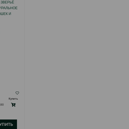
 ЗВЕРЬЁ
ДРЕВЕСНЫЙ НАПОЛНИТЕЛЬ ЗВЕРЬЁ
УРАЛЬНОЕ
МОЁ НАТУРАЛЬНЫЙ НАПОЛНИТЕЛЬ ДЛЯ
ОШЕК И
ТУАЛЕТА КОШЕК И ДРУГИХ ДОМАШНИХ
0Л
ЖИВОТНЫХ 25 КГ
( Отзывы)
Купить
Масса
Цена
Купить
Кг (на
.90
Hет
2
2.50
B наличии
развес)
42
Hет
25 кг (мешок)
B наличии
49.00
УПИТЬ