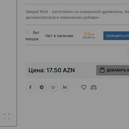
Зверьё Моё - изготовлен из очищенной древесины, б
ароматизаторов и химических добавок.
9кг
17.5 ₼
Нет в наличии
СООБЩИТЬ О 
20.90 ₼
мешок
Цена:
17.50 AZN
ДОБАВИТЬ 