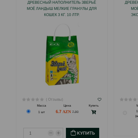
ДРЕВЕСНЫЙ НАПОЛНИТЕЛЬ ЗВЕРЬЁ
ДРЕВЕ
МОЁ ЛАНДЫШ МЕЛКИЕ ГРАНУЛЫ ДЛЯ
МОЁ
КОШЕК 3 КГ. 10 ЛТР.
ЭК
КОШАЧЬ
Н
ДО
( Отзывы)
Масса
Цена
Купить
6.7
1
7.90
1 шт
(
КУПИТЬ