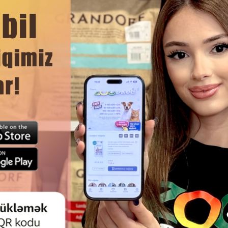
омца на длительный период, так и для тех, у кого несколь
юта или мини-гостиницы для животных.
е запахов
ЧИТАТЬ ДАЛЬШЕ
животных
Смотр
СНЫЙ НАПОЛНИТЕЛЬ ЗВЕРЬЁ
ДРЕВЕСНЫЙ НАПОЛНИТЕЛЬ
ОЁ, СРЕДНИЕ ГРАНУЛЫ-
МОЁ, КРУПНЫЕ ГРАНУЛЫ-НАТ
ИЧНЫЙ И БЕЗОПАСНЫЙ ВЫБОР
РЕШЕНИЕ ДЛЯ ТУАЛЕТА К
 ТУАЛЕТА КОШЕК И МЕЛКИХ
МЕЛКИХ ЖИВОТНЫХ 1
МАШНИХ ЖИВОТНЫХ 10Л.