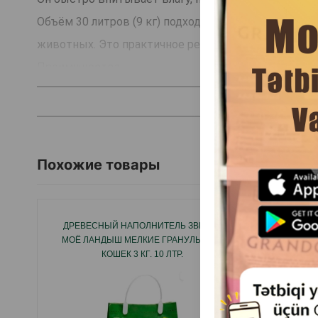
Объём 30 литров (9 кг) подходит как для одного пит
животных. Это практичное решение для дома, при
Преимущества:
высокая впитываемость и эффективное удержани
натуральный древесный состав, безопасный для 
крупные гранулы - меньше пыли, меньше мусора
экономичный расход и лёгкая уборка
Похожие товары
подходит кошкам, котятам, кроликам и грызунам
Объём: 30 л (9 кг).
Размер гранул: 10 мм.
ДРЕВЕСНЫЙ НАПОЛНИТЕЛЬ ЗВЕРЬЁ
ДРЕВЕ
МОЁ ЛАНДЫШ МЕЛКИЕ ГРАНУЛЫ ДЛЯ
М
КОШЕК 3 КГ. 10 ЛТР.
ЭКОЛОГ
Страна производства: Россия.
ДЛЯ
ДО