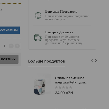
ез
Бонусная Программа
При каждой покупке получайте
от нас бонусы
ПОСТУПЛЕНИИ
Быстрая Доставка
При заказе от 10 манат в
пределах Баку! Экспресс-
доставка по Азербайджану!
В КОРЗИНУ
Больше продуктов
Стильная сменная
подушка PetKit для
автоматического
туалета-комфорт,
34.99 AZN
дизайн и практичность
в одном аксессуаре