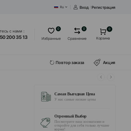
Вход
/
Регистрация
Ru
0
0
0
есь с нами :
50 200 35 13
Корзина
Избранные
Сравнение
Повтор заказа
Акция
Самая Выгодная Цена
У нас самые низкие цены
Огромный Выбор
Посмотрите наш зоомагазин и
откройте для себя только лучшие
корма!