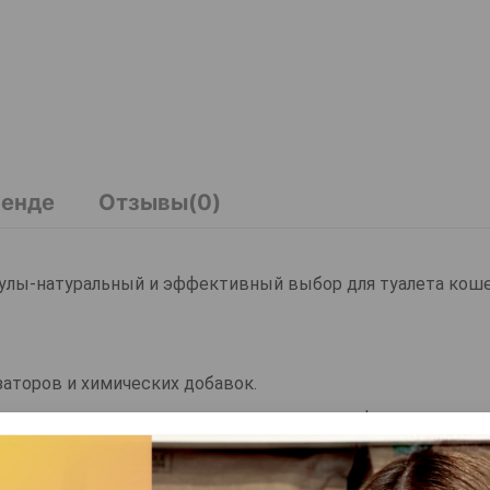
ренде
Отзывы(0)
улы-натуральный и эффективный выбор для туалета коше
заторов и химических добавок.
вают минимальную пыль, отлично держат форму и не при
в использовании.
 фракцию, которую легко удалить из лотка.