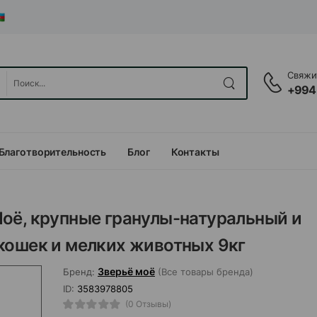
Свяжит
+994
Благотворительность
Блог
Контакты
оё, крупные гранулы-натуральный и
кошек и мелких животных 9кг
Зверьё моё
Бренд:
(Все товары бренда)
ID:
3583978805
(0 Отзывы)