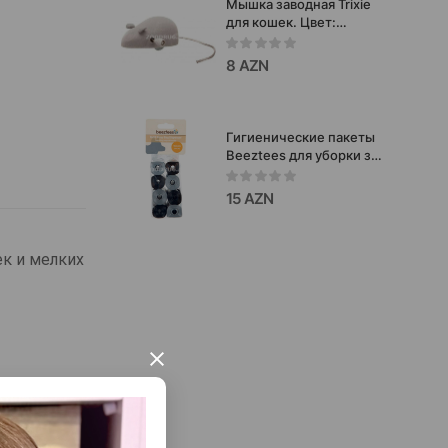
Мышка заводная Trixie
для кошек. Цвет:
Серый.
8 AZN
Гигиенические пакеты
Beeztees для уборки за
питомцем. Упаковка: 8 х
20 шт.
15 AZN
к и мелких
×
липают к