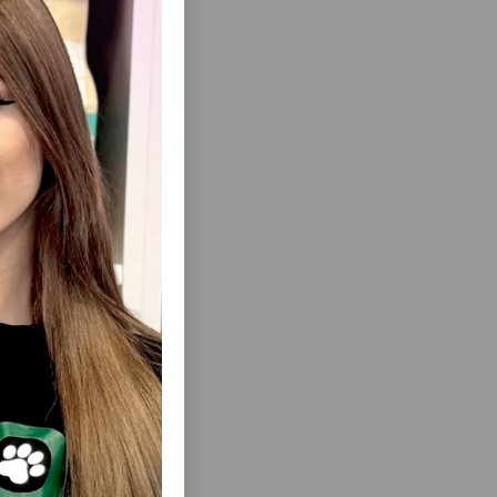
ко
еть Все
 ЗВЕРЬЁ
УРАЛЬНОЕ
ОШЕК И
0Л