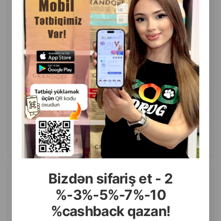
(0 Отзывы)
Масса
Цена
Купить
49.99
1 шт
КУПИТЬ
Bizdən sifariş et - 2
Магнитный сито-фильтр Petkit для комкующего наполнителя
%-3%-5%-7%-10
%cashback qazan!