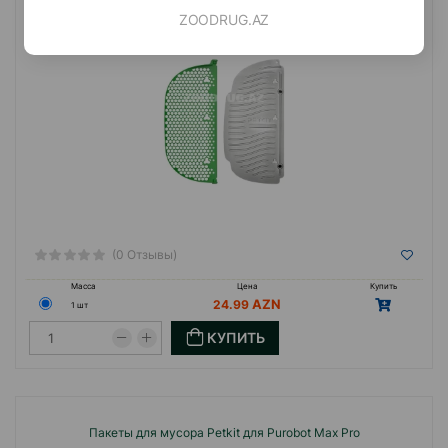
ZOODRUG.AZ
(0 Отзывы)
Масса
Цена
Купить
24.99
1 шт
КУПИТЬ
Пакеты для мусора Petkit для Purobot Max Pro