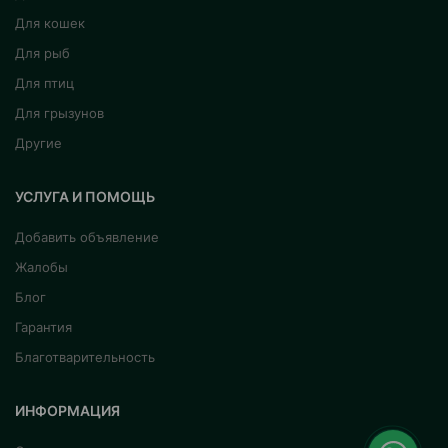
Для кошек
жирных кислот, необходимых вашей кошке, а
также гормонов и витаминов, ферментов,
Для рыб
отвечающих за контроль химических реакций в
Для птиц
организме.
Для грызунов
Другие
Эта запатентованная технология обеспечивает
правильное строение скелета с помощью
УСЛУГА И ПОМОЩЬ
кормовых добавок и премиксов;
Он эффективен в обеспечении поддержки
Добавить объявление
роста и развития, а также в правильном
Жалобы
использовании элементов, необходимых для
Блог
здоровой структуры кожи и волос.
Гарантия
В то же время он обеспечивает быстрое
Благотварительность
усвоение питательных веществ и помогает
обеспечить здоровый обмен веществ с
ИНФОРМАЦИЯ
помощью специального сырья, которое