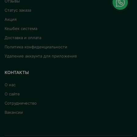
Отзывы
помогает контролировать запах и аммиак
благодаря своей структуре, укрепляющей
Статус заказа
пищеварительную систему.
Акция
Он обеспечивает производство здоровых
Кешбек система
тканей, способствует укреплению клеточной
Доставка и оплата
защитной системы и способствует здоровой
Политика конфиденциальности
жизни вашей кошки на долгие годы.
Удаление аккаунта для приложение
КОНТАКТЫ
О нас
О сайте
Сотрудничество
Вакансии