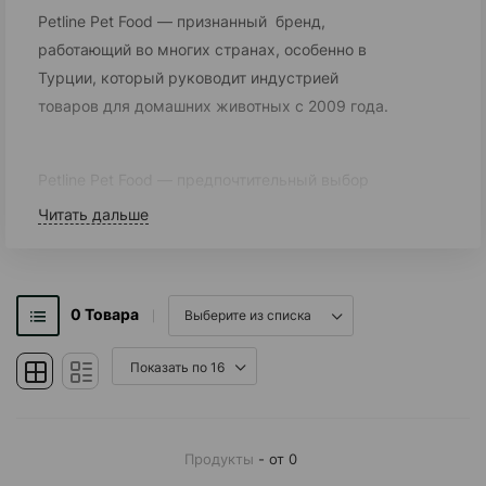
Petline Pet Food — признанный бренд,
работающий во многих странах, особенно в
Турции, который руководит индустрией
товаров для домашних животных с 2009 года.
Petline Pet Food — предпочтительный выбор
для владельцев домашних животных, которые
Читать дальше
заботятся о здоровье домашних животных,
сочетая качество с современным
производством. технологии и предлагает
0
Товара
широкий ассортимент продукции, способной
удовлетворить различные потребности наших
маленьких друзей на каждом этапе их жизни.
Как главное нововведение; Мы усиливаем наши
Продукты
- от 0
продукты с помощью формул и компонентов