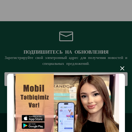
Alltech , крупнейшей в мире
биотехнологической компании.
Alltech — ведущая компания в отрасли,
базирующаяся в Америке , которая стремится
улучшить здоровье и продуктивность
ПОДПИШИТЕСЬ НА ОБНОВЛЕНИЯ
домашних животных с помощью научных
Зарегистрируйте свой электронный адрес для получения новостей и
специальных предложений.
инноваций и питания.
×
С помощью Petline Natural Animal Nutrition® ,
которая представляет собой запатентованную
технологию и содержит уникальные и
полезные пищевые добавки, добавленные в
ПОДПИСАТЬСЯ
состав продукта, мы делаем еду вашего
питомца полезной и уникальной и предлагаем
ее владельцам домашних животных и нашему
очаровательному другу.