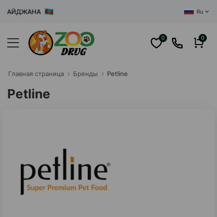
РБАЙДЖАНА
Ru
0
0
Главная cтраница
Бренды
Petline
Petline