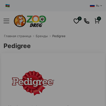
ЦЕНТРАЛ
Ru
0
0
Главная cтраница
Бренды
Pedigree
Pedigree