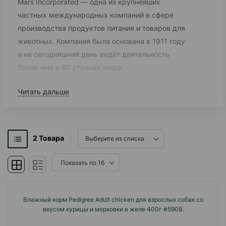
Mars Incorporated — одна из крупнейших
частных международных компаний в сфере
производства продуктов питания и товаров для
животных. Компания была основана в 1911 году
и на сегодняшний день ведёт деятельность
более чем в 80 странах мира.
Mars Incorporated широко известна как лидер в
Читать дальше
сегменте кормов для домашних животных. В
портфель компании входят такие известные
бренды, как Whiskas, Pedigree, Royal Canin,
2
Товара
Sheba и Kitekat. Все продукты
разрабатываются с участием ветеринаров,
нутрициологов и научных центров компании,
что обеспечивает высокий уровень качества и
безопасности.
Влажный корм Pedigree Adult chicken для взрослых собак со
вкусом курицы и морковки в желе 400г #5908.
Особое внимание Mars уделяет научным