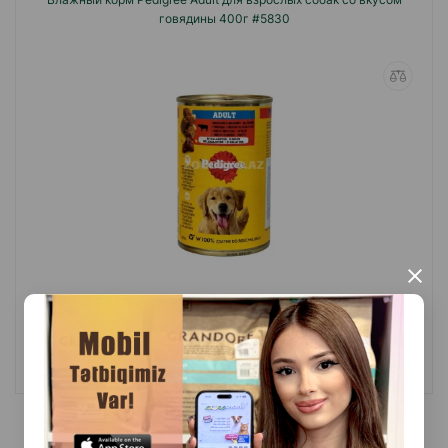
говядины 400г #5830
×
(0 Отзывы)
Масса
Цена
Купить
Hет
3.50
1 шт
B наличии