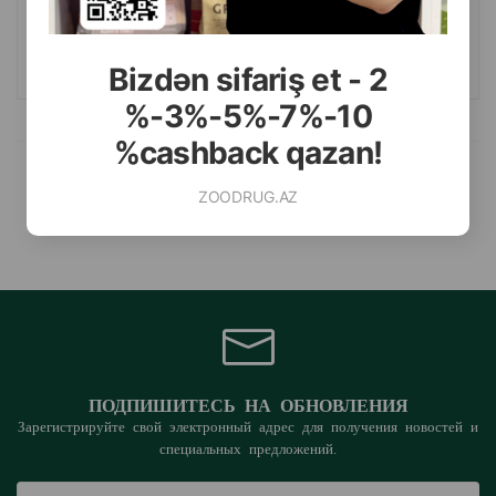
Масса
Цена
Купить
1.65
85 гр (пауч)
КУПИТЬ
Bizdən sifariş et - 2
%-3%-5%-7%-10
%cashback qazan!
Продукты
1-3 от 3
ZOODRUG.AZ
ПОДПИШИТЕСЬ НА ОБНОВЛЕНИЯ
Зарегистрируйте свой электронный адрес для получения новостей и
специальных предложений.