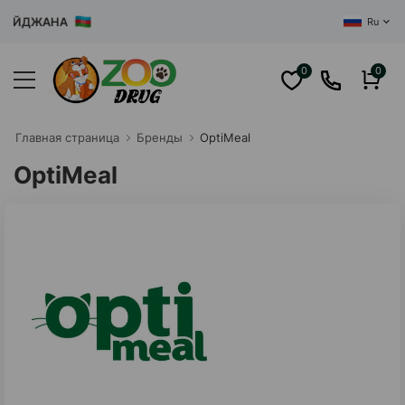
АЙДЖАНА
Ru
0
0
Главная cтраница
Бренды
OptiMeal
OptiMeal