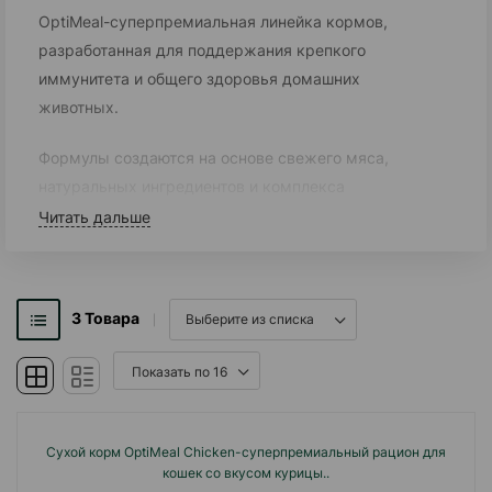
OptiMeal-суперпремиальная линейка кормов,
разработанная для поддержания крепкого
иммунитета и общего здоровья домашних
животных.
Формулы создаются на основе свежего мяса,
натуральных ингредиентов и комплекса
Immunity Support Mix, который способствует
Читать дальше
укреплению естественных защитных функций
организма.
3
Товара
Продукция бренда разрабатывается
ветеринарными экспертами с учётом
физиологических потребностей животных
разных возрастов и пород.
Сухой корм OptiMeal Chicken-суперпремиальный рацион для
Каждый рацион содержит
кошек со вкусом курицы..
высококачественный белок, пробиотики,