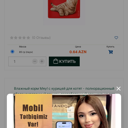
(0 Отзывы)
Масса
Цена
Купить
0.64
85 гр (пауч)
КУПИТЬ
Влажный корм Мяу! с курицей для котят - полнорационный
×
сбалансированный рацион, разработанный специально для
растущего организма 85г.#3005