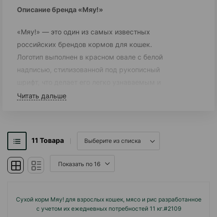
Описание бренда «Мяу!»
«Мяу!» — это один из самых известных
российских брендов кормов для кошек.
Логотип выполнен в красном овале с белой
надписью, стилизованной под рукописный
шрифт, что делает его легко узнаваемым и
дружелюбным для потребителя.
Читать дальше
Восклицательный знак подчеркивает
эмоциональность бренда, ассоциируя его с
радостью и общением с питомцем.
11
Товара
История и происхождение
Бренд выпускается в
России
компанией
«Северная корона»
. Юридически
Сухой корм Мяу! для взрослых кошек, мясо и рис разработанное
производитель был зарегистрирован в
2013
с учетом их ежедневных потребностей 11 кг.#2109
году
, но сам бренд «Мяу!» существовал и