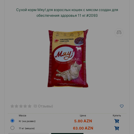
Доступность
: продукция представлена
Сухой корм Мяу! для взрослых кошек с мясом создан для
практически во всех крупных сетевых
обеспечения здоровья 11 кг.#2093
магазинах и доступна по демократичной
цене.
Философия бренда
: дать каждому
владельцу кошки возможность обеспечить
питомца питанием по разумной стоимости.
(0 Отзывы)
Масса
Цена
Купить
5.80
Кг (на развес)
63.00
11 кг (мешок)