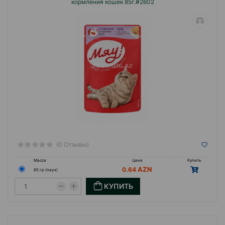
кормления кошек 85г.#2602
(0 Отзывы)
Масса
Цена
Купить
0.64
85 гр (пауч)
КУПИТЬ