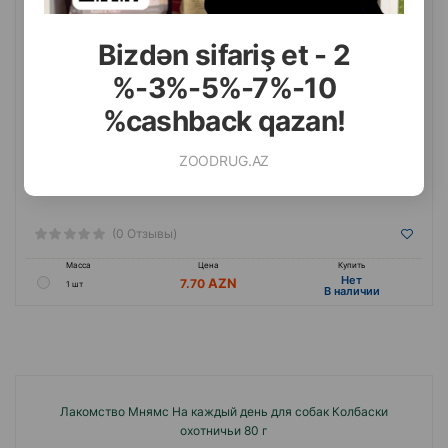
Bizdən sifariş et - 2
%-3%-5%-7%-10
%cashback qazan!
ZOODRUG.AZ
(0 Отзывы)
Масса
Цена
Купить
Hет
7.70
1 шт
B наличии
Лакомство Мнямс На каждый день для собак Колбаски
охотничьи 80 г