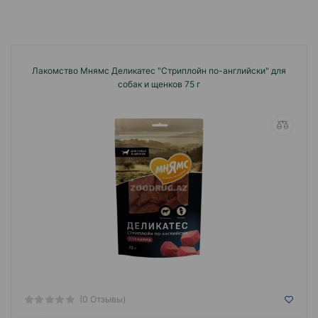
Лакомство Мнямс Деликатес "Стриплойн по-английски" для
собак и щенков 75 г
(0 Отзывы)