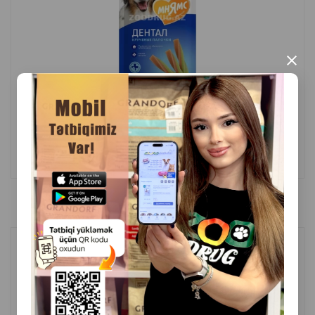
×
(0 Отзывы)
Масса
Цена
Купить
Hет
3.80
1 шт
B наличии
Лакомство Мнямс На каждый день для собак Колбаски из
баранины 125 г