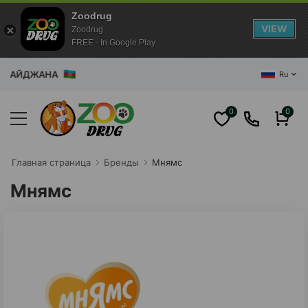
Zoodrug
VIEW
Zoodrug
FREE - In Google Play
ДЖАНА
Ru
0
0
Главная cтраница
Бренды
Мнямс
Мнямс