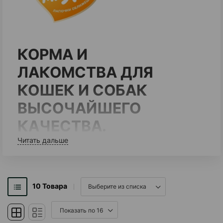
КОРМА И
ЛАКОМСТВА ДЛЯ
КОШЕК И СОБАК
ВЫСОЧАЙШЕГО
КАЧЕСТВА.
Читать дальше
Под брендом «Мнямс» выпускается широкий
ассортимент лакомств. Можно найти угощение
на любой вкус: от хрустящих подушечек на
10
Товара
каждый день до изысканных блюд,
вдохновленных культовыми мировыми
рецептами.Корма «Мнямс» созданы из