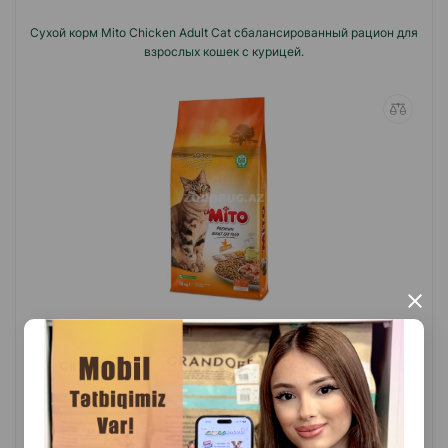
Сухой корм Mito Chicken Adult Cat сбалансированный рацион для
взрослых кошек с курицей.
×
(0 Отзывы)
Масса
Цена
Купить
8.00
Кг (на развес)
115.00
15 кг (мешок)