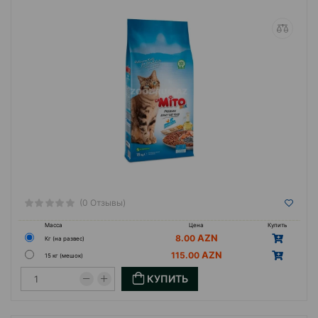
Это все физические характеристики,
необходимые для обеспечения оптимального
благополучия питомцев.
(0 Отзывы)
Масса
Цена
Купить
8.00
Кг (на развес)
115.00
15 кг (мешок)
КУПИТЬ