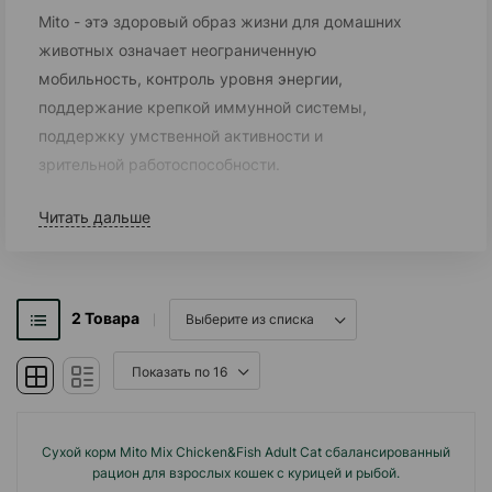
Mito - этэ здоровый образ жизни для домашних
животных означает неограниченную
мобильность, контроль уровня энергии,
поддержание крепкой иммунной системы,
поддержку умственной активности и
зрительной работоспособности.
Домашние животные, которые активны с
Читать дальше
юности до старости, нуждаются в здоровой
диете, чтобы их организм функционировал
наилучшим образом.
2
Товара
Бег, прыжки, игры или охота требуют энергии,
полноценно функционирующих суставов,
оптимальной мышечной работы, выносливости
сердечно-сосудистой системы, острого ума и
Сухой корм Mito Mix Chicken&Fish Adult Cat сбалансированный
здоровых подушечек лап.
рацион для взрослых кошек с курицей и рыбой.