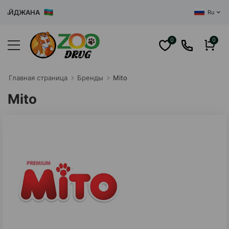
БАЙДЖАНА
Ru
0
0
Главная cтраница
Бренды
Mito
Mito