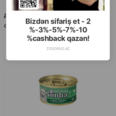
опыт.
Другие товоры бренда
Bizdən sifariş et - 2
Смотреть Все
%-3%-5%-7%-10
%cashback qazan!
ВЛАЖНЫЙ КОРМ SIMBA CAT MOUSSE WITH BEEF AND KIDNEY
ZOODRUG.AZ
ДЛЯ ВЗРОСЛЫХ КОШЕК 85 Г.#0940