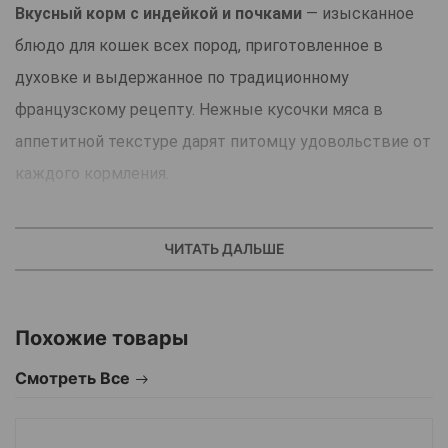
Вкусный корм с индейкой и почками
— изысканное
блюдо для кошек всех пород, приготовленное в
духовке и выдержанное по традиционному
французскому рецепту. Нежные кусочки мяса в
аппетитной текстуре дарят питомцу удовольствие от
каждого кормления.
Пищевая ценность и польза:
ЧИТАТЬ ДАЛЬШЕ
Индейка и почки — источник
благородных белков
,
необходимых для энергии, роста и поддержания
Похожие товары
мышечной массы.
Смотреть Все
Особая технология приготовления в духовке
помогает сохранить
натуральный вкус и