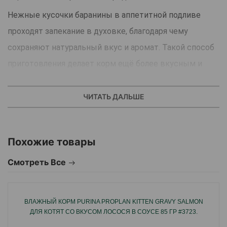
Нежные кусочки баранины в аппетитной подливе
проходят запекание в духовке, благодаря чему
сохраняют натуральный вкус и аромат. Такой способ
приготовления делает корм ещё более вкусным и
стимулирует ежедневный аппетит вашего питомца.
ЧИТАТЬ ДАЛЬШЕ
Польза и ценность:
Баранина — источник
качественного белка и
Похожие товары
минералов
, необходимых для поддержания энергии
Смотреть Все
и здоровья.
Формула обогащена
витаминами A, D3 и E
, которые
ВЛАЖНЫЙ КОРМ PURINA PROPLAN KITTEN GRAVY SALMON
укрепляют иммунитет, улучшают состояние кожи и
ДЛЯ КОТЯТ СО ВКУСОМ ЛОСОСЯ В СОУСЕ 85 ГР #3723.