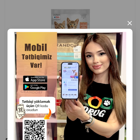
шерсти, а также заботятся о здоровье костей и
зрения.
×
Отличная усвояемость делает корм подходящим
для ежедневного рациона взрослых кошек.
( Отзывы)
Масса
Цена
Купить
2.80
1 шт
КУПИТЬ