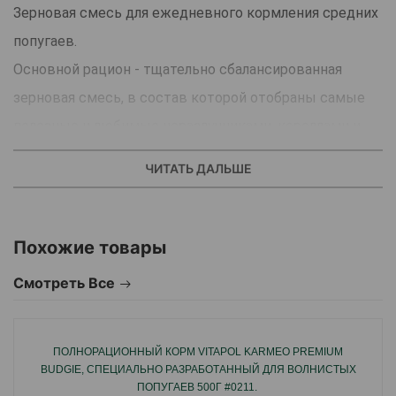
Зерновая смесь для ежедневного кормления средних
попугаев.
Основной рацион - тщательно сбалансированная
зерновая смесь, в состав которой отобраны самые
полезные и любимые неразлучниками, кореллами и
другими видами средних попугаев зерна и семена.
ЧИТАТЬ ДАЛЬШЕ
Их разнообразие обеспечит птицу всеми
необходимыми питательными веществами.
Содержит любимые средними попугаями зерна
Похожие товары
и семена.
Смотреть Все
Rio - для ярких, активных, энергичных пернатых!
ПОЛНОРАЦИОННЫЙ КОРМ VITAPOL KARMEO PREMIUM
Страна производитель: Россия.
BUDGIE, СПЕЦИАЛЬНО РАЗРАБОТАННЫЙ ДЛЯ ВОЛНИСТЫХ
ПОПУГАЕВ 500Г #0211.