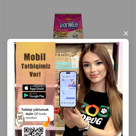
×
( Отзывы)
Масса
Цена
Купить
4.20
500 гр (пачка)
КУПИТЬ