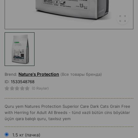
Nature's Protection
Brend:
(Все товары бренда)
ID:
1533548768
(0 Rəylər)
Quru yem Natures Protection Superior Care Dark Cats Grain Free
with Herring for Adult All Breeds - tünd xəzli bütün cins böyüklər
üçün qara balıqlı quru, taxılsız yem
1.5 кг (пачка)