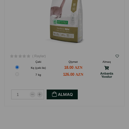
( Rəylər)
Çəki
Qiymət
Almaq
18.00
Кq (çəki ilə)
Anbarda
126.00
7 kg
Yoxdur
ALMAQ