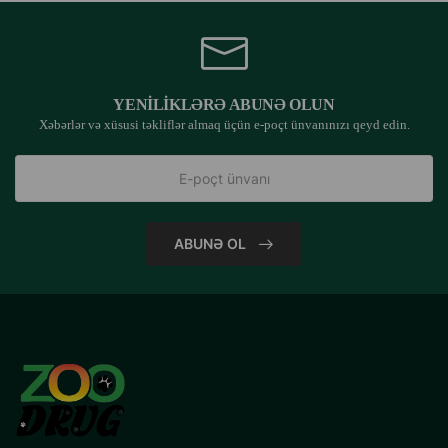
YENILIKLƏRƏ ABUNƏ OLUN
Xəbərlər və xüsusi təkliflər almaq üçün e-poçt ünvanınızı qeyd edin.
ABUNƏ OL