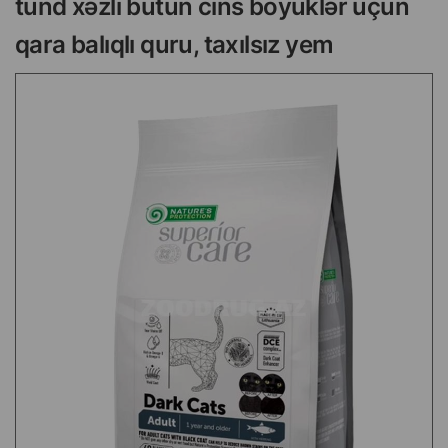
tünd xəzli bütün cins böyüklər üçün
qara balıqlı quru, taxılsız yem