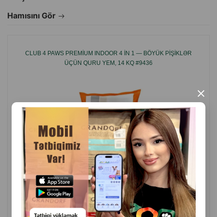
Hamısını Gör
CLUB 4 PAWS PREMIUM INDOOR 4 IN 1 — BÖYÜK PIŞIKLƏR
ÜÇÜN QURU YEM, 14 KQ #9436
×
( Rəylər)
Çəki
Qiymət
Almaq