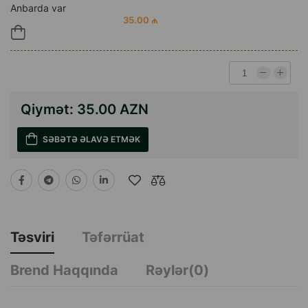
Anbarda var
35.00 ₼
Qiymət:
35.00 AZN
SƏBƏTƏ ƏLAVƏ ETMƏK
Təsviri
Təfərrüat
Brend Haqqında
Rəylər(0)