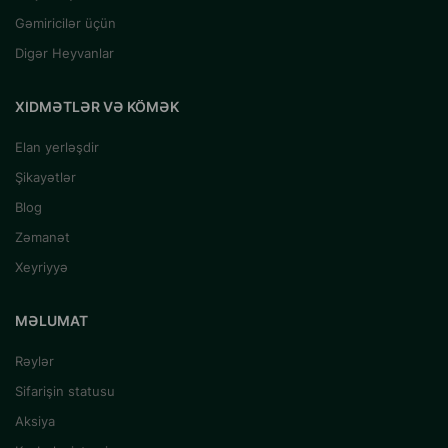
Gəmiricilər üçün
Digər Heyvanlar
XIDMƏTLƏR VƏ KÖMƏK
Elan yerləşdir
Şikayətlər
Blog
Zəmanət
Xeyriyyə
MƏLUMAT
Rəylər
Sifarişin statusu
Aksiya