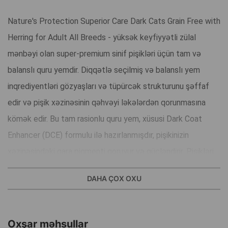
Nature's Protection Superior Care Dark Cats Grain Free with
Herring for Adult All Breeds - yüksək keyfiyyətli zülal
mənbəyi olan super-premium sinif pişikləri üçün tam və
balanslı quru yemdir. Diqqətlə seçilmiş və balanslı yem
inqrediyentləri gözyaşları və tüpürcək strukturunu şəffaf
edir və pişik xəzinəsinin qəhvəyi ləkələrdən qorunmasına
kömək edir. Bu tam rasionlu quru yem, xüsusi Dark Coat
Enhancer (DCE) formulu ilə hazırlanmışdır, pişikinizin
xəzinəsindəki qara piqmenti qoruyur və gücləndirir. Pişikləri
üçün tam quru yem formulası bütün lazım olan qidalandırıcı
DAHA ÇOX OXU
maddələri təmin edir və yaxşı həzm olunmanı və dad
keyfiyyətlərini təmin edir.
Oxşar məhsullar