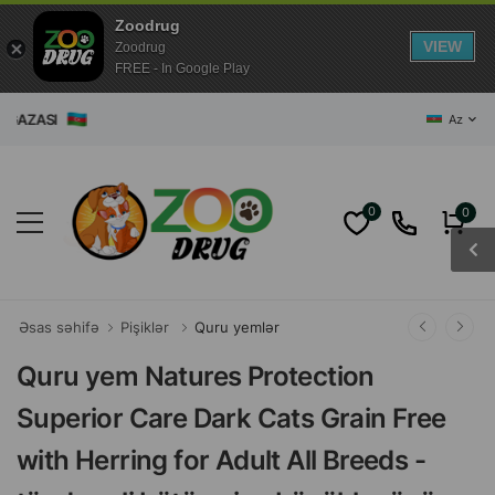
Zoodrug
VIEW
Zoodrug
FREE - In Google Play
ZASI
Az
0
0
Əsas səhifə
Pişiklər
Quru yemlər
Quru yem Natures Protection
Superior Care Dark Cats Grain Free
with Herring for Adult All Breeds -