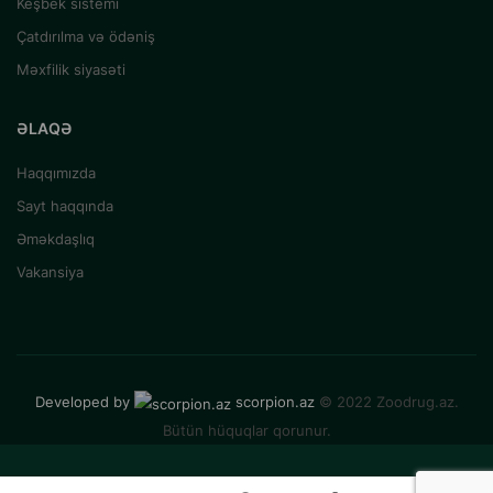
Keşbek sistemi
Çatdırılma və ödəniş
Məxfilik siyasəti
ƏLAQƏ
Haqqımızda
Sayt haqqında
Əməkdaşlıq
Vakansiya
Developed by
scorpion.az
© 2022 Zoodrug.az.
Bütün hüquqlar qorunur.