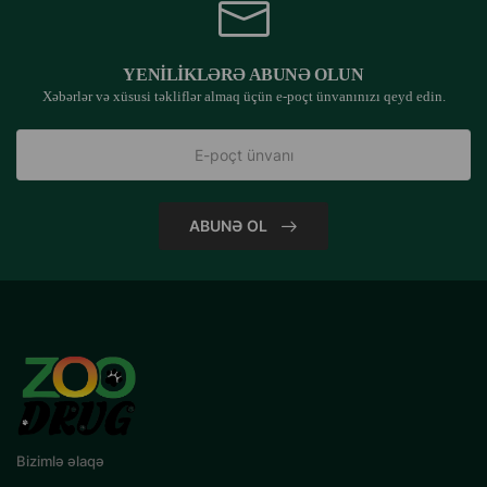
YENILIKLƏRƏ ABUNƏ OLUN
Xəbərlər və xüsusi təkliflər almaq üçün e-poçt ünvanınızı qeyd edin.
ABUNƏ OL
Bizimlə əlaqə