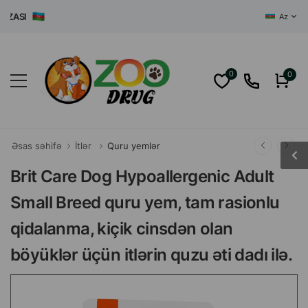
ASI
Az
0
0
Əsas səhifə
İtlər
Quru yemlər
Brit Care Dog Hypoallergenic Adult
Small Breed quru yem, tam rasionlu
qidalanma, kiçik cinsdən olan
böyüklər üçün itlərin quzu əti dadı ilə.