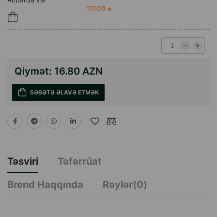
117.00 ₼
Qiymət:
16.80 AZN
SƏBƏTƏ ƏLAVƏ ETMƏK
Təsviri
Təfərrüat
Brend Haqqında
Rəylər(0)