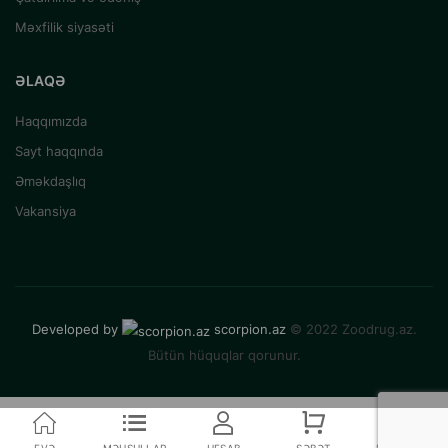
Məxfilik siyasəti
ƏLAQƏ
Haqqımızda
Sayt haqqında
Əməkdaşlıq
Vakansiya
Developed by
scorpion.az
© 2022 Zoodrug.az.
Bütün hüquqlar qorunur.
EVƏ
MƏHSULLAR
HESAB
SƏBƏT
MÜQAYISƏ