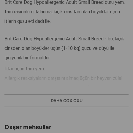
Brit Care Dog Hypoallergenic Adult Small Breed quru yem,
tam rasionlu qidalanma, kiçik cinsdən olan böyüklər üçün
itlərin quzu əti dadı ilə.
Brit Care Dog Hypoallergenic Adult Small Breed - bu, kiçik
cinsdən olan böyüklər üçün (1-10 kq) quzu və düyü ilə
gigiyenik bir formuldur.
İtlər üçün tam yem.
Allergik reaksiyaların qarşısını almaq üçün bir heyvan zülalı
mənbəyi ilə gigiyenik super-premium sinif yem.
Müntəzəm olaraq orta cinsdən olan böyüklər üçün normal
DAHA ÇOX OXU
enerji tələbatı ilə uyğundur.
Seçilmiş zülal mənbələri allergiya yaratmır, bu da allergik
reaksiyaların yaranma ehtimalını minimuma endirir. Yem
Oxşar məhsullar