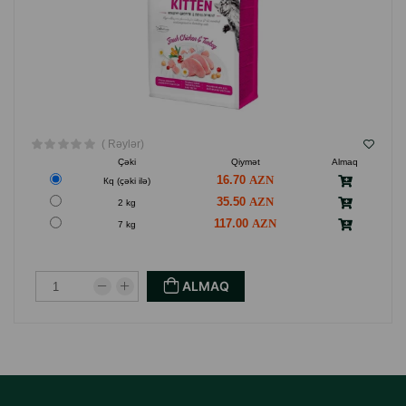
( Rəylər)
Çəki
Qiymət
Almaq
16.70
Кq (çəki ilə)
35.50
2 kg
117.00
7 kg
ALMAQ