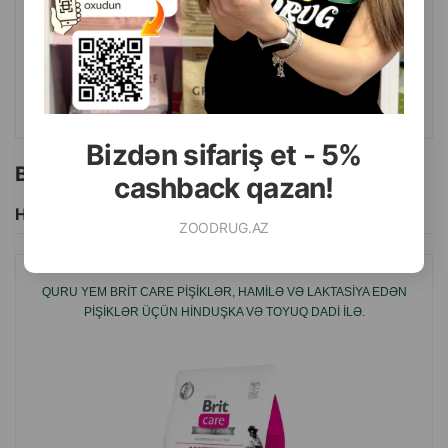
142.00
20 kg
7.20
Кq (çəki ilə)
ALMAQ
Bizdən sifariş et - 5%
Bu brendin başqa məhsulları
cashback qazan!
Hamısını Gör
ZOODRUG.AZ
QURU YEM BRIT CARE PIŞIKLƏR, HAMILƏ VƏ LAKTASIYA EDƏN
PIŞIKLƏR ÜÇÜN HINDUŞKA VƏ TOYUQ DADI ILƏ.