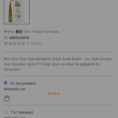
Brit
Brend:
(Все товары бренда)
ID:
4863129610
(0 Rəylər)
Brit Care Dog Hypoallergenic Adult Small Breed - bu, kiçik cinsdən
olan böyüklər üçün (1-10 kq) quzu və düyü ilə gigiyenik bir
formuldur.
Кг (на развес)
Anbarda var
16.80 ₼
7 кг (мешок)
Anbarda var