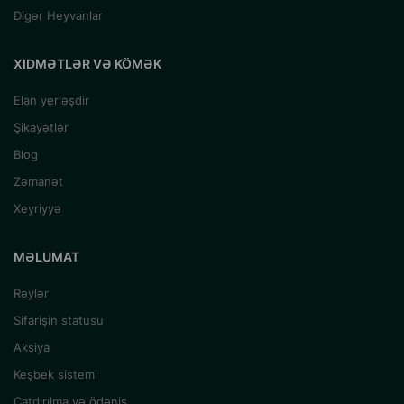
Digər Heyvanlar
XIDMƏTLƏR VƏ KÖMƏK
Elan yerləşdir
Şikayətlər
Blog
Zəmanət
Xeyriyyə
MƏLUMAT
Rəylər
Sifarişin statusu
Aksiya
Keşbek sistemi
Çatdırılma və ödəniş